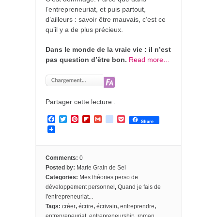
l’entrepreneuriat, et puis partout,
d’ailleurs : savoir être mauvais, c’est ce
qu’il y a de plus précieux.
Dans le monde de la vraie vie : il n’est
pas question d’être bon.
Read more…
Partager cette lecture :
F
T
P
F
G
g
P
Share
a
w
i
l
m
o
o
c
i
n
i
a
o
c
e
t
t
p
i
g
k
b
t
e
b
l
l
e
o
e
r
o
e
t
Comments:
0
o
r
e
a
_
Posted by:
Marie Grain de Sel
k
s
r
b
Categories:
Mes théories perso de
t
d
o
développement personnel
,
Quand je fais de
o
k
l'entrepreneuriat...
m
Tags:
créer
,
écrire
,
écrivain
,
entreprendre
,
a
entrepreneuriat
,
entrepreneurship
,
roman