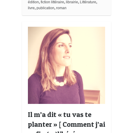
k
édition
,
fiction littéraire
,
librairie
,
Littérature
,
m
livre
,
publication
,
roman
a
r
k
s
Il m’a dit « tu vas te
planter » [ Comment j’ai