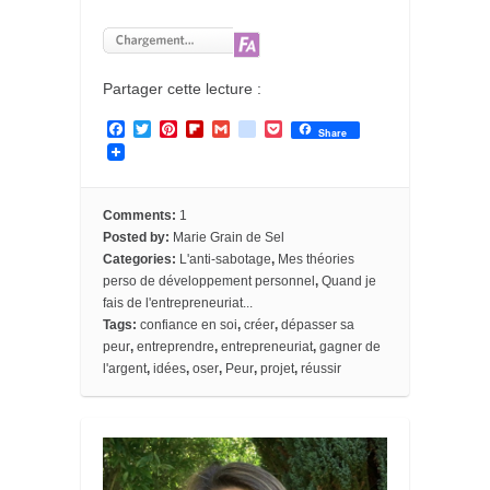
Partager cette lecture :
F
T
P
F
G
g
P
Share
a
w
i
l
m
o
o
c
i
n
i
a
o
c
e
t
t
p
i
g
k
b
t
e
b
l
l
e
o
e
r
o
e
t
Comments:
1
o
r
e
a
_
Posted by:
Marie Grain de Sel
k
s
r
b
Categories:
L'anti-sabotage
,
Mes théories
t
d
o
perso de développement personnel
,
Quand je
o
k
fais de l'entrepreneuriat...
m
Tags:
confiance en soi
,
créer
,
dépasser sa
a
peur
,
entreprendre
,
entrepreneuriat
,
gagner de
r
l'argent
,
idées
,
oser
,
Peur
,
projet
,
réussir
k
s