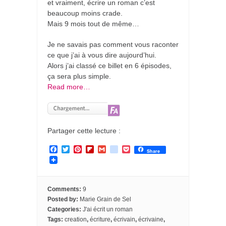
et vraiment, écrire un roman c’est
beaucoup moins crade.
Mais 9 mois tout de même…
Je ne savais pas comment vous raconter
ce que j’ai à vous dire aujourd’hui.
Alors j’ai classé ce billet en 6 épisodes,
ça sera plus simple.
Read more…
Partager cette lecture :
F
T
P
F
G
g
P
Share
a
w
i
l
m
o
o
c
i
n
i
a
o
c
e
t
t
p
i
g
k
b
t
e
b
l
l
e
o
e
r
o
e
t
Comments:
9
o
r
e
a
_
Posted by:
Marie Grain de Sel
k
s
r
b
Categories:
J'ai écrit un roman
t
d
o
Tags:
creation
,
écriture
,
écrivain
,
écrivaine
,
o