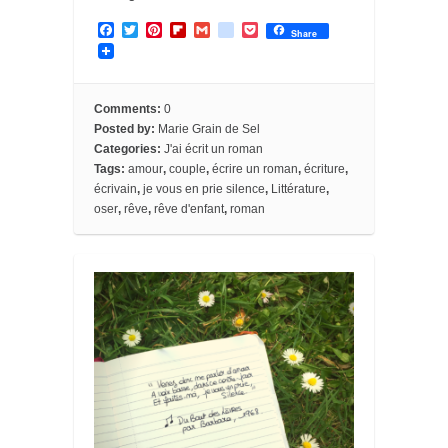
F
T
P
F
G
g
P
Share
a
w
i
l
m
o
o
c
i
n
i
a
o
c
e
t
t
p
i
g
k
b
t
e
b
l
l
e
o
e
r
o
e
t
Comments:
0
o
r
e
a
_
Posted by:
Marie Grain de Sel
k
s
r
b
Categories:
J'ai écrit un roman
t
d
o
Tags:
amour
,
couple
,
écrire un roman
,
écriture
,
o
k
écrivain
,
je vous en prie silence
,
Littérature
,
m
oser
,
rêve
,
rêve d'enfant
,
roman
a
r
k
s