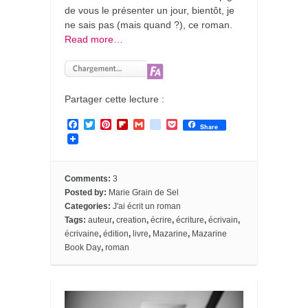
de vous le présenter un jour, bientôt, je
ne sais pas (mais quand ?), ce roman.
Read more…
Partager cette lecture :
F
T
P
F
G
g
P
Share
a
w
i
l
m
o
o
c
i
n
i
a
o
c
e
t
t
p
i
g
k
b
t
e
b
l
l
e
o
e
r
o
e
t
Comments:
3
o
r
e
a
_
Posted by:
Marie Grain de Sel
k
s
r
b
Categories:
J'ai écrit un roman
t
d
o
Tags:
auteur
,
creation
,
écrire
,
écriture
,
écrivain
,
o
k
écrivaine
,
édition
,
livre
,
Mazarine
,
Mazarine
m
Book Day
,
roman
a
r
k
s