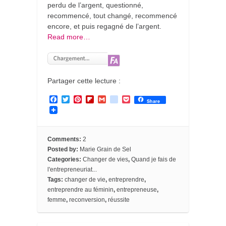
perdu de l’argent, questionné,
recommencé, tout changé, recommencé
encore, et puis regagné de l’argent.
Read more…
Partager cette lecture :
F
T
P
F
G
g
P
Share
a
w
i
l
m
o
o
c
i
n
i
a
o
c
e
t
t
p
i
g
k
b
t
e
b
l
l
e
o
e
r
o
e
t
Comments:
2
o
r
e
a
_
Posted by:
Marie Grain de Sel
k
s
r
b
Categories:
Changer de vies
,
Quand je fais de
t
d
o
l'entrepreneuriat...
o
k
Tags:
changer de vie
,
entreprendre
,
m
entreprendre au féminin
,
entrepreneuse
,
a
femme
,
reconversion
,
réussite
r
k
s