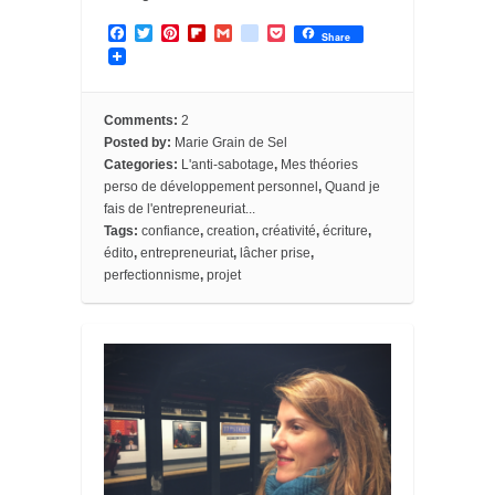
F
T
P
F
G
g
P
Share
a
w
i
l
m
o
o
c
i
n
i
a
o
c
e
t
t
p
i
g
k
b
t
e
b
l
l
e
o
e
r
o
e
t
Comments:
2
o
r
e
a
_
Posted by:
Marie Grain de Sel
k
s
r
b
Categories:
L'anti-sabotage
,
Mes théories
t
d
o
perso de développement personnel
,
Quand je
o
k
fais de l'entrepreneuriat...
m
Tags:
confiance
,
creation
,
créativité
,
écriture
,
a
édito
,
entrepreneuriat
,
lâcher prise
,
r
perfectionnisme
,
projet
k
s