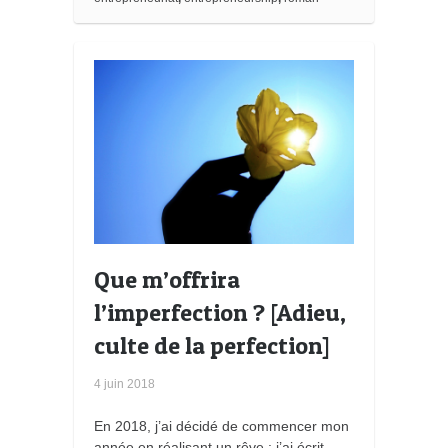
r
k
s
Que m’offrira
l’imperfection ? [Adieu,
culte de la perfection]
4 juin 2018
En 2018, j’ai décidé de commencer mon
année en réalisant un rêve : j’ai écrit