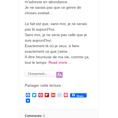
m’adresse en abondance.
Je ne savais pas que ce genre de
choses existait…
Le fait est que, sans moi, je ne serais
pas là aujourd’hui.
Sans moi, je ne serai pas celle que je
suis aujourd’hui.
Exactement là où je veux, à faire
exactement ce que j’aime…
À être heureuse de ma vie, comme ça,
tout le temps.
Read more…
Partager cette lecture :
F
T
P
F
G
g
P
Share
a
w
i
l
m
o
o
c
i
n
i
a
o
c
e
t
t
p
i
g
k
b
t
e
b
l
l
e
o
e
r
o
e
t
Comments:
2