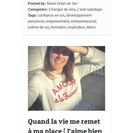
o
r
e
a
_
Posted by:
Marie Grain de Sel
k
s
r
b
Categories:
Changer de vies
,
L'anti-sabotage
t
d
o
Tags:
confiance en soi
,
développement
o
k
personnel
,
empowerment
,
entrepreneuriat
,
m
estime de soi
,
formation
,
inspiration
,
Merci
a
r
k
s
Quand la vie me remet
à ma place [ J’aime bien