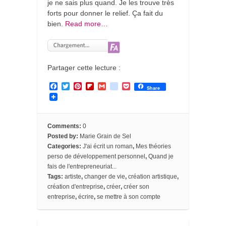
je ne sais plus quand. Je les trouve très
forts pour donner le relief. Ça fait du
bien.
Read more…
Partager cette lecture :
F
T
P
F
G
g
P
Share
a
w
i
l
m
o
o
c
i
n
i
a
o
c
e
t
t
p
i
g
k
b
t
e
b
l
l
e
o
e
r
o
e
t
Comments:
0
o
r
e
a
_
Posted by:
Marie Grain de Sel
k
s
r
b
Categories:
J'ai écrit un roman
,
Mes théories
t
d
o
perso de développement personnel
,
Quand je
o
k
fais de l'entrepreneuriat...
m
Tags:
artiste
,
changer de vie
,
création artistique
,
a
création d'entreprise
,
créer
,
créer son
r
entreprise
,
écrire
,
se mettre à son compte
k
s