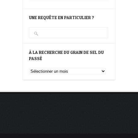
UNE REQUÊTE EN PARTICULIER ?
À LA RECHERCHE DU GRAIN DE SEL DU
PASSÉ
À
la
recherche
du
Grain
de
Sel
du
passé