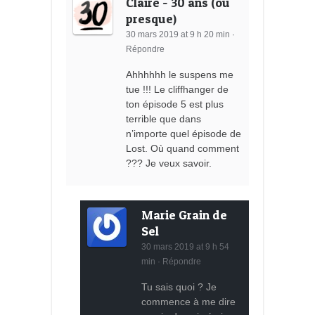
Claire - 30 ans (ou
presque)
30 mars 2019 at 9 h 20 min
·
Répondre
Ahhhhhh le suspens me
tue !!! Le cliffhanger de
ton épisode 5 est plus
terrible que dans
n’importe quel épisode de
Lost. Où quand comment
??? Je veux savoir.
Marie Grain de
Sel
30 mars 2019 at 9 h 54
min
·
Répondre
Tu sais quoi ? Je
commence à me dire