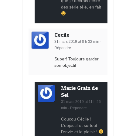
que je devrais écrire
des série télé, en fait
Cecile
31 mars 2019 at 8 h 32 min
·
Répondre
Super! Toujours garder
son objectif !
Marie Grain de
Sel
31 mars 2019 at 11 h 26
min
·
Répondre
Coucou Cécile !
L’objectif et surtout :
l’envie et le plaisir !