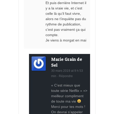
Et puis derrière Internet il
y a la vraie vie, et c’est
celle là qu’il faut vivre,
alors ne t’inquiète pas du
rythme de publication,
c’est pas vraiment ça qui
compte.
Je viens à morgat en mai
Marie Grain de
Sel
30 mars 2019 at 9 h 53
min
·
Répondre
« C’est mieux que
toute série Netflix » =>
meilleur compliment
de toute ma vie
Merci pour tes mots !
On devrai s’appeler