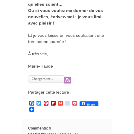
qu’elles soient…
Ou si vous voulez me donner de vos
nouvelles, écrivez-moi : je vous lirai
avec plaisir !
Et je vous laisse en vous souhaitant une
très bonne journée !
À très vite,
Marie-Haude
Partager cette lecture :
F
T
P
F
G
g
P
Share
a
w
i
l
m
o
o
c
i
n
i
a
o
c
e
t
t
p
i
g
k
b
t
e
b
l
l
e
o
e
r
o
e
t
Comments:
9
o
r
e
a
_