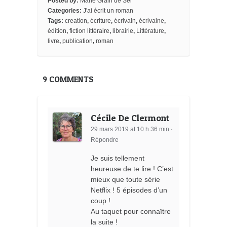
Posted by:
Marie Grain de Sel
k
s
r
b
Categories:
J'ai écrit un roman
t
d
o
o
Tags:
creation
,
écriture
,
écrivain
,
écrivaine
,
k
édition
,
fiction littéraire
,
librairie
,
Littérature
,
m
livre
,
publication
,
roman
a
r
k
s
9 COMMENTS
Cécile De Clermont
29 mars 2019 at 10 h 36 min
·
Répondre
Je suis tellement
heureuse de te lire ! C’est
mieux que toute série
Netflix ! 5 épisodes d’un
coup !
Au taquet pour connaître
la suite !