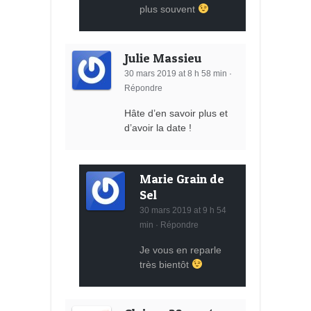
plus souvent
Julie Massieu
30 mars 2019 at 8 h 58 min
·
Répondre
Hâte d’en savoir plus et
d’avoir la date !
Marie Grain de
Sel
30 mars 2019 at 9 h 54
min
·
Répondre
Je vous en reparle
très bientôt