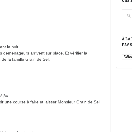
UNE 
À LA
PAS
nt la nuit.
déménageurs arrivent sur place. Et vérifier la
À
de la famille Grain de Sel.
la
rech
du
Grai
de
Sel
déjà».
du
ir une course à faire et laisser Monsieur Grain de Sel
pass