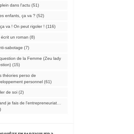
plein dans l'actu
(51)
les enfants, ça va ?
(52)
ça va ! On peut rigoler !
(116)
i écrit un roman
(8)
nti-sabotage
(7)
question de la Femme (Zeu lady
stion)
(15)
 théories perso de
eloppement personnel
(61)
ler de soi
(2)
nd je fais de l'entrepreneuriat…
)