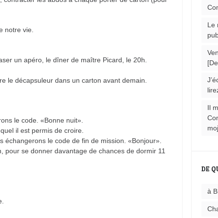
Com
Le 
e notre vie.
pub
Ven
aser un apéro, le dîner de maître Picard, le 20h.
[De
J’é
tre le décapsuleur dans un carton avant demain.
lire
Il 
Com
ons le code. «Bonne nuit».
moj
quel il est permis de croire.
es échangerons le code de fin de mission. «Bonjour».
0h, pour se donner davantage de chances de dormir 11
DE Q
à B
e.
Cha