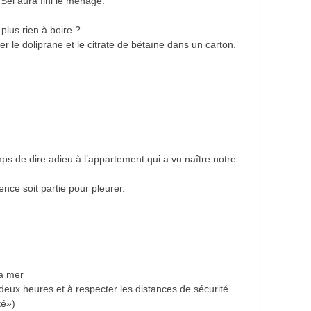
Sel aura fini le ménage.
a plus rien à boire ?…
r le doliprane et le citrate de bétaïne dans un carton.
mps de dire adieu à l’appartement qui a vu naître notre
nce soit partie pour pleurer.
la mer
 deux heures et à respecter les distances de sécurité
té»)