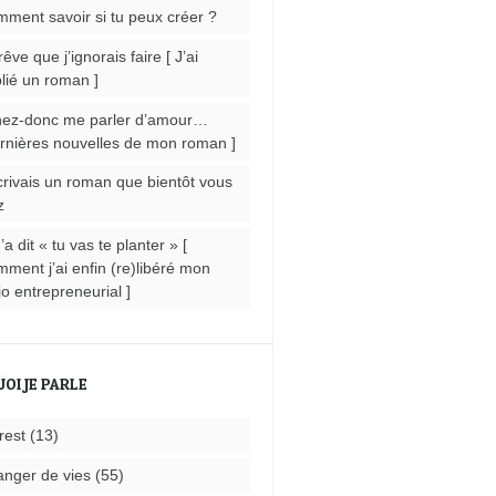
ment savoir si tu peux créer ?
rêve que j’ignorais faire [ J’ai
lié un roman ]
ez-donc me parler d’amour…
rnières nouvelles de mon roman ]
crivais un roman que bientôt vous
z
m’a dit « tu vas te planter » [
ment j’ai enfin (re)libéré mon
o entrepreneurial ]
UOI JE PARLE
rest
(13)
nger de vies
(55)