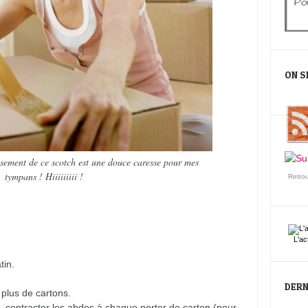
ON S
rissement de ce scotch est une douce caresse pour mes
tympans ! Hiiiiiiiii !
Retro
L'ac
tin.
DERN
 plus de cartons.
, contracter les abdos à chaque porter de carton (pour