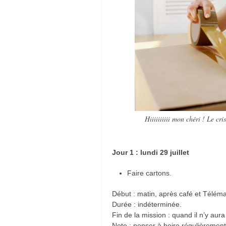
Hiiiiiiiiii mon chéri ! Le c
Jour 1 : lundi 29 juillet
Faire cartons.
Début : matin, après café et Téléma
Durée : indéterminée.
Fin de la mission : quand il n’y aura
Note : penser à boire régulièrement