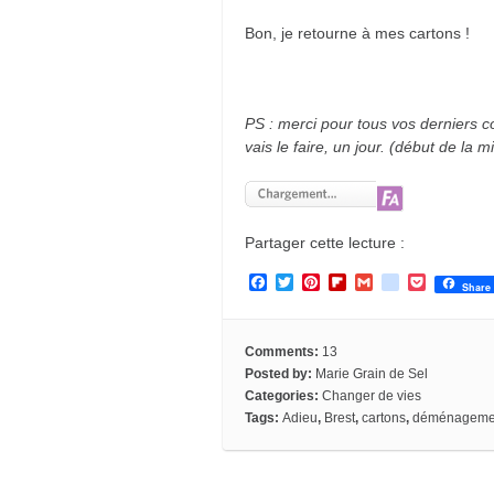
Bon, je retourne à mes cartons !
PS : merci pour tous vos derniers c
vais le faire, un jour. (début de la 
Partager cette lecture :
F
T
P
F
G
g
P
Share
a
w
i
l
m
o
o
c
i
n
i
a
o
c
e
t
t
p
i
g
k
b
t
e
b
l
l
e
Comments:
13
o
e
r
o
e
t
Posted by:
Marie Grain de Sel
o
r
e
a
_
Categories:
Changer de vies
k
s
r
b
Tags:
Adieu
,
Brest
,
cartons
,
déménageme
t
d
o
o
k
m
a