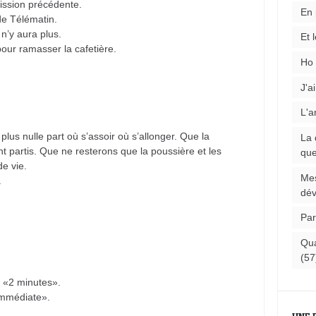
mission précédente.
En 
de Télématin.
 n’y aura plus.
Et 
pour ramasser la cafetière.
Ho 
J'a
L'a
 plus nulle part où s’assoir où s’allonger. Que la
La 
ont partis. Que ne resterons que la poussière et les
que
e vie.
Mes
.
dév
Par
Qua
(57
e «2 minutes».
«immédiate».