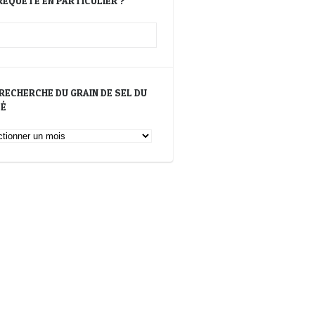
REQUÊTE EN PARTICULIER ?
 RECHERCHE DU GRAIN DE SEL DU
SÉ
erche
n
é