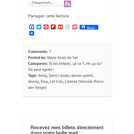
Partager cette lecture :
F
T
P
F
G
g
P
Share
a
w
i
l
m
o
o
c
i
n
i
a
o
c
e
t
t
p
i
g
k
b
t
e
b
l
l
e
o
e
r
o
e
t
Comments:
7
o
r
e
a
_
Posted by:
Marie Grain de Sel
k
s
r
b
Categories:
Et les enfants, ça va ?
,
Ho ça va !
t
d
o
o
On peut rigoler !
k
Tags:
Anna
,
Demi Lovato
,
dessin animé
,
m
disney
,
Elsa
,
Let it Go
,
Libérée Délivrée
,
Reine
a
des Neiges
r
k
s
Recevez mes billets directement
dans votre boîte mail :