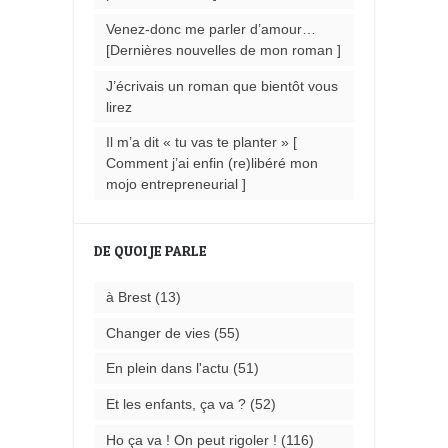
Venez-donc me parler d’amour…
[Dernières nouvelles de mon roman ]
J’écrivais un roman que bientôt vous
lirez
Il m’a dit « tu vas te planter » [
Comment j’ai enfin (re)libéré mon
mojo entrepreneurial ]
DE QUOI JE PARLE
à Brest
(13)
Changer de vies
(55)
En plein dans l'actu
(51)
Et les enfants, ça va ?
(52)
Ho ça va ! On peut rigoler !
(116)