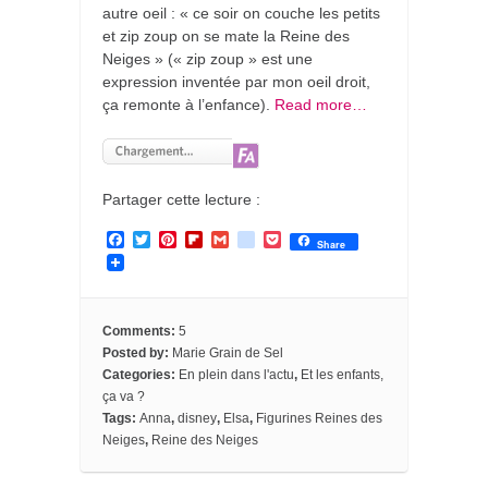
autre oeil : « ce soir on couche les petits
et zip zoup on se mate la Reine des
Neiges » (« zip zoup » est une
expression inventée par mon oeil droit,
ça remonte à l’enfance).
Read more…
Partager cette lecture :
F
T
P
F
G
g
P
Share
a
w
i
l
m
o
o
c
i
n
i
a
o
c
e
t
t
p
i
g
k
b
t
e
b
l
l
e
o
e
r
o
e
t
Comments:
5
o
r
e
a
_
Posted by:
Marie Grain de Sel
k
s
r
b
Categories:
En plein dans l'actu
,
Et les enfants,
t
d
o
o
ça va ?
k
Tags:
Anna
,
disney
,
Elsa
,
Figurines Reines des
m
Neiges
,
Reine des Neiges
a
r
k