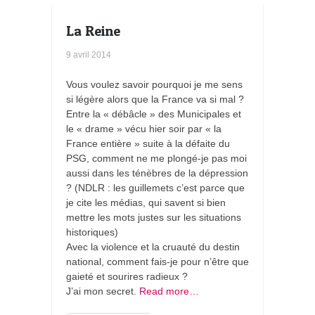
s
La Reine
9 avril 2014
Vous voulez savoir pourquoi je me sens
si légère alors que la France va si mal ?
Entre la « débâcle » des Municipales et
le « drame » vécu hier soir par « la
France entière » suite à la défaite du
PSG, comment ne me plongé-je pas moi
aussi dans les ténèbres de la dépression
? (NDLR : les guillemets c’est parce que
je cite les médias, qui savent si bien
mettre les mots justes sur les situations
historiques)
Avec la violence et la cruauté du destin
national, comment fais-je pour n’être que
gaieté et sourires radieux ?
J’ai mon secret.
Read more…