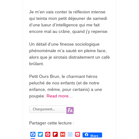
Je m’en vais conter la réflexion intense
qui teinta mon petit déjeuner de samedi
d’une lueur d’intelligence qui me fait
encore mal au crâne, quand j’y repense.
Un détail d’une finesse sociologique
phénoménale m’a sauté en pleine face,
alors que je sirotais distraitement un café
brûlant.
Petit Ours Brun, le charmant héros
peluché de nos enfants (et de notre
enfance, même, pour certains) a une
poupée.
Read more…
Partager cette lecture :
F
T
P
F
G
g
P
Share