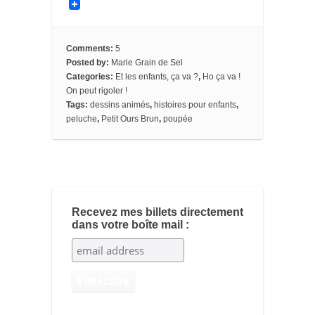
a
w
i
l
m
o
o
c
i
n
i
a
o
c
e
t
t
p
i
g
k
b
t
e
b
l
l
e
o
e
r
o
e
t
Comments:
5
o
r
e
a
_
Posted by:
Marie Grain de Sel
k
s
r
b
Categories:
Et les enfants, ça va ?
,
Ho ça va !
t
d
o
o
On peut rigoler !
k
Tags:
dessins animés
,
histoires pour enfants
,
m
peluche
,
Petit Ours Brun
,
poupée
a
r
k
s
Recevez mes billets directement
dans votre boîte mail :