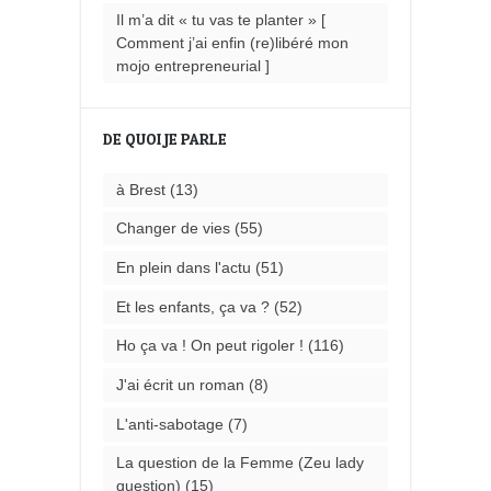
Il m’a dit « tu vas te planter » [
Comment j’ai enfin (re)libéré mon
mojo entrepreneurial ]
DE QUOI JE PARLE
à Brest
(13)
Changer de vies
(55)
En plein dans l'actu
(51)
Et les enfants, ça va ?
(52)
Ho ça va ! On peut rigoler !
(116)
J'ai écrit un roman
(8)
L'anti-sabotage
(7)
La question de la Femme (Zeu lady
question)
(15)