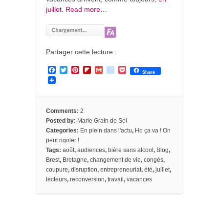
juillet
.
Read more…
Partager cette lecture :
F
T
P
F
G
g
P
Share
a
w
i
l
m
o
o
c
i
n
i
a
o
c
e
t
t
p
i
g
k
b
t
e
b
l
l
e
o
e
r
o
e
t
Comments:
2
o
r
e
a
_
Posted by:
Marie Grain de Sel
k
s
r
b
Categories:
En plein dans l'actu
,
Ho ça va ! On
t
d
o
o
peut rigoler !
k
Tags:
août
,
audiences
,
bière sans alcool
,
Blog
,
m
Brest
,
Bretagne
,
changement de vie
,
congés
,
a
coupure
,
disruption
,
entrepreneuriat
,
été
,
juillet
,
r
k
lecteurs
,
reconversion
,
travail
,
vacances
s