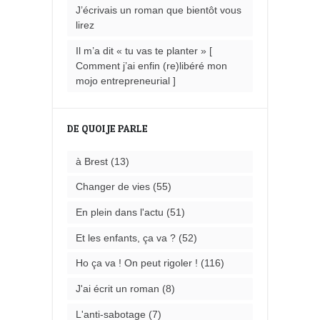
J’écrivais un roman que bientôt vous
lirez
Il m’a dit « tu vas te planter » [
Comment j’ai enfin (re)libéré mon
mojo entrepreneurial ]
DE QUOI JE PARLE
à Brest
(13)
Changer de vies
(55)
En plein dans l'actu
(51)
Et les enfants, ça va ?
(52)
Ho ça va ! On peut rigoler !
(116)
J'ai écrit un roman
(8)
L'anti-sabotage
(7)