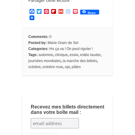
Partager cette lecture :
F
T
P
F
G
g
P
Share
a
w
i
l
m
o
o
c
i
n
i
a
o
c
e
t
t
p
i
g
k
b
t
e
b
l
l
e
o
e
r
o
e
t
Comments:
0
o
r
e
a
_
Posted by:
Marie Grain de Sel
k
s
r
b
Categories:
Ho ça va ! On peut rigoler !
t
d
o
o
Tags:
automne
,
clinique
,
essie
,
estée lauder
,
k
journées mondiales
,
la marche des bébés
,
m
octobre
,
octobre rose
,
opi
,
pâtes
a
r
k
s
Recevez mes billets directement
dans votre boîte mail :