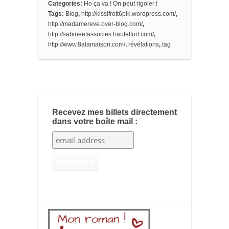
Categories:
Ho ça va ! On peut rigoler !
t
d
o
o
Tags:
Blog
,
http://kissifrott6pik.wordpress.com/
,
k
http://madamereve.over-blog.com/
,
m
http://sabineetassocies.hautetfort.com/
,
a
http://www.8alamaison.com/
,
révélations
,
tag
r
k
s
Recevez mes billets directement
dans votre boîte mail :