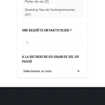
Parler de soi
(2)
Quand je fais de l'entrepreneuriat…
(57)
UNE REQUÊTE EN PARTICULIER ?
À LA RECHERCHE DU GRAIN DE SEL DU
PASSÉ
À
la
recherche
du
Grain
de
Sel