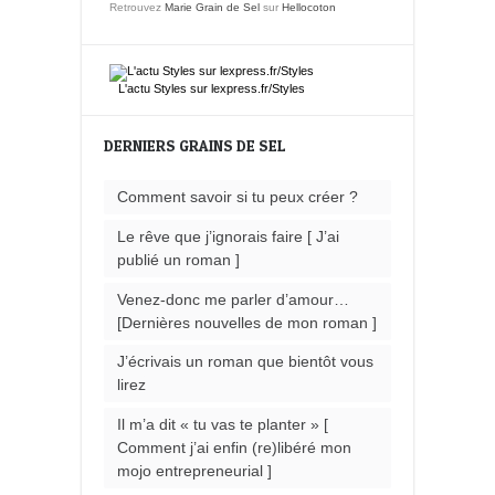
Retrouvez
Marie Grain de Sel
sur
Hellocoton
L'actu
Styles
sur lexpress.fr/Styles
DERNIERS GRAINS DE SEL
Comment savoir si tu peux créer ?
Le rêve que j’ignorais faire [ J’ai
publié un roman ]
Venez-donc me parler d’amour…
[Dernières nouvelles de mon roman ]
J’écrivais un roman que bientôt vous
lirez
Il m’a dit « tu vas te planter » [
Comment j’ai enfin (re)libéré mon
mojo entrepreneurial ]