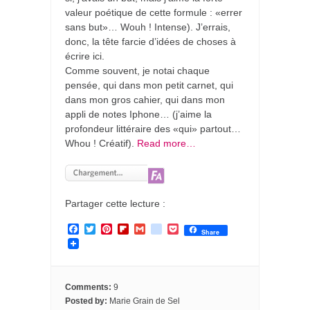
valeur poétique de cette formule : «errer
sans but»… Wouh ! Intense). J’errais,
donc, la tête farcie d’idées de choses à
écrire ici.
Comme souvent, je notai chaque
pensée, qui dans mon petit carnet, qui
dans mon gros cahier, qui dans mon
appli de notes Iphone… (j’aime la
profondeur littéraire des «qui» partout…
Whou ! Créatif).
Read more…
Partager cette lecture :
F
T
P
F
G
g
P
Share
a
w
i
l
m
o
o
c
i
n
i
a
o
c
e
t
t
p
i
g
k
b
t
e
b
l
l
e
o
e
r
o
e
t
Comments:
9
o
r
e
a
_
Posted by:
Marie Grain de Sel
k
s
r
b