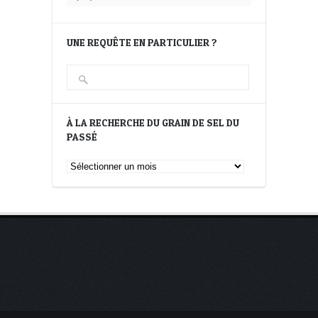
UNE REQUÊTE EN PARTICULIER ?
À LA RECHERCHE DU GRAIN DE SEL DU
PASSÉ
À
la
recherche
du
Grain
de
Sel
du
passé