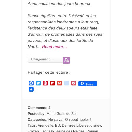
Anna coulaient des jours heureux.
Suave équilibre entre l’oisiveté et les
responsabilités inhérentes à leur rang,
l’existence des deux soeurs était faite
d’amour, de promenades dans des rues
pavées, et d’animaux des forêts du
Nord…
Read more…
Partager cette lecture :
F
T
P
F
G
g
P
Share
a
w
i
l
m
o
o
c
i
n
i
a
o
c
e
t
t
p
i
g
k
b
t
e
b
l
l
e
o
e
r
o
e
t
Comments:
4
o
r
e
a
_
Posted by:
Marie Grain de Sel
k
s
r
b
Categories:
Ho ça va ! On peut rigoler !
t
d
o
o
Tags:
Arendelle
,
BD
,
Délivrée Libérée
,
disney
,
k
Frozen
,
Let it Go
,
Reine des Neiges
,
Roman