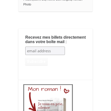
m
Photo
a
r
k
s
Recevez mes billets directement
dans votre boîte mail :