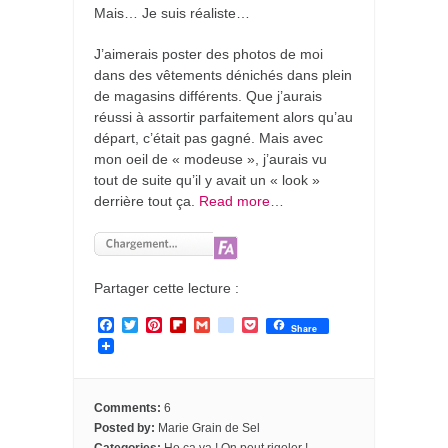
Mais… Je suis réaliste…
J’aimerais poster des photos de moi
dans des vêtements dénichés dans plein
de magasins différents. Que j’aurais
réussi à assortir parfaitement alors qu’au
départ, c’était pas gagné. Mais avec
mon oeil de « modeuse », j’aurais vu
tout de suite qu’il y avait un « look »
derrière tout ça.
Read more…
Partager cette lecture :
F
T
P
F
G
g
P
Share
a
w
i
l
m
o
o
c
i
n
i
a
o
c
e
t
t
p
i
g
k
b
t
e
b
l
l
e
o
e
r
o
e
t
Comments:
6
o
r
e
a
_
Posted by:
Marie Grain de Sel
k
s
r
b