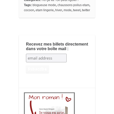
Categories:
Ho ça va ! On peut rigoler !
t
d
o
o
Tags:
blogueuse mode
,
chaussons poilus etam
,
k
cocoon
,
etam lingerie
,
hiver
,
mode
,
tweet
,
twitter
m
a
r
k
s
Recevez mes billets directement
dans votre boîte mail :