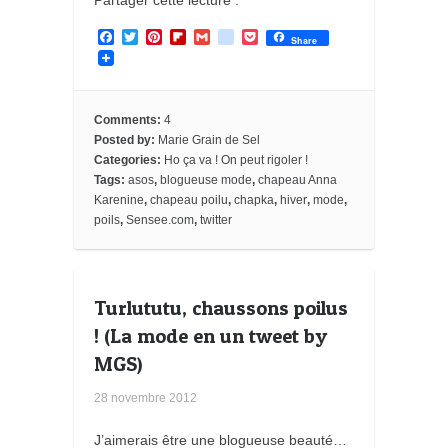
F
T
P
F
G
g
P
Share
a
w
i
l
m
o
o
c
i
n
i
a
o
c
e
t
t
p
i
g
k
b
t
e
b
l
l
e
o
e
r
o
e
t
Comments:
4
o
r
e
a
_
Posted by:
Marie Grain de Sel
k
s
r
b
Categories:
Ho ça va ! On peut rigoler !
t
d
o
o
Tags:
asos
,
blogueuse mode
,
chapeau Anna
k
Karenine
,
chapeau poilu
,
chapka
,
hiver
,
mode
,
m
poils
,
Sensee.com
,
twitter
a
r
k
s
Turlututu, chaussons poilus
! (La mode en un tweet by
MGS)
28 novembre 2012
J’aimerais être une blogueuse beauté…