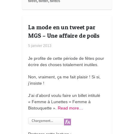
tweet
,
twitter
,
twittos
a
r
k
s
La mode en un tweet par
MGS – Une affaire de poils
5 janvier 2013
Je profite de cette période de fêtes pour
écrire des choses totalement inutiles.
Non, vraiment, ça me fait plaisir ! Si si,
j’insiste !
J’ai d’abord voulu faire un billet intitulé
« Femme à Lunettes = Femme à
Bistouquette ».
Read more…
Partager cette lecture :