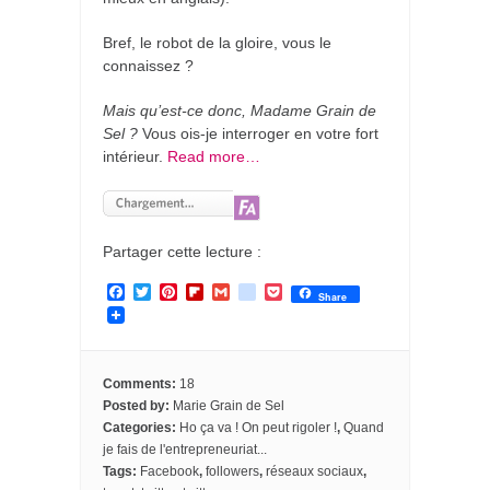
Bref, le robot de la gloire, vous le
connaissez ?
Mais qu’est-ce donc, Madame Grain de
Sel ?
Vous ois-je interroger en votre fort
intérieur.
Read more…
Partager cette lecture :
F
T
P
F
G
g
P
Share
a
w
i
l
m
o
o
c
i
n
i
a
o
c
e
t
t
p
i
g
k
b
t
e
b
l
l
e
o
e
r
o
e
t
Comments:
18
o
r
e
a
_
Posted by:
Marie Grain de Sel
k
s
r
b
Categories:
Ho ça va ! On peut rigoler !
,
Quand
t
d
o
o
je fais de l'entrepreneuriat...
k
Tags:
Facebook
,
followers
,
réseaux sociaux
,
m