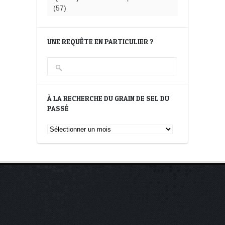
(57)
UNE REQUÊTE EN PARTICULIER ?
À LA RECHERCHE DU GRAIN DE SEL DU
PASSÉ
À
la
recherche
du
Grain
de
Sel
du
passé