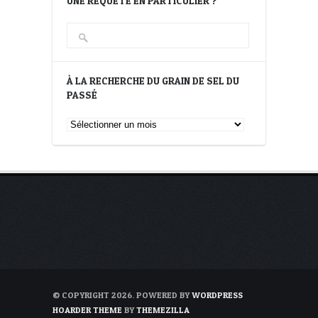
UNE REQUÊTE EN PARTICULIER ?
À LA RECHERCHE DU GRAIN DE SEL DU
PASSÉ
À
la
recherche
du
Grain
de
Sel
du
passé
© COPYRIGHT 2026. POWERED BY
WORDPRESS
HOARDER THEME
BY
THEMEZILLA