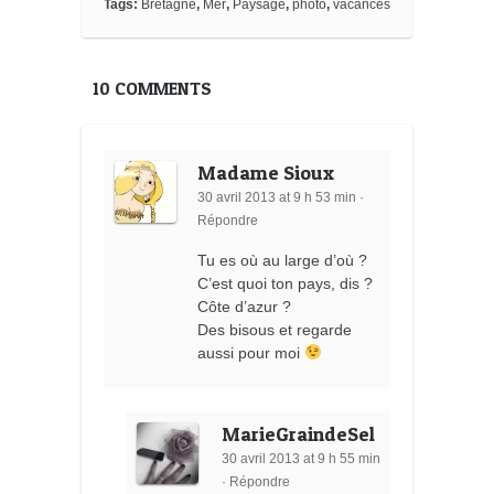
k
Tags:
Bretagne
,
Mer
,
Paysage
,
photo
,
vacances
m
a
r
k
10 COMMENTS
s
Madame Sioux
30 avril 2013 at 9 h 53 min
·
Répondre
Tu es où au large d’où ?
C’est quoi ton pays, dis ?
Côte d’azur ?
Des bisous et regarde
aussi pour moi
MarieGraindeSel
30 avril 2013 at 9 h 55 min
·
Répondre