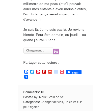
millimètre de ma peau (et s’il pouvait
aider mes enfants à avoir moins d’otites,
l’air du large, ça serait super, merci
d’avance !).
Je suis là. Je ne suis pas là. Je reviens
bientôt. Peut-être demain, ou jeudi… ou
quand j’aurai 30 ans.
Partager cette lecture :
F
T
P
F
G
g
P
Share
a
w
i
l
m
o
o
c
i
n
i
a
o
c
e
t
t
p
i
g
k
b
t
e
b
l
l
e
o
e
r
o
e
t
Comments:
10
o
r
e
a
_
Posted by:
Marie Grain de Sel
k
s
r
b
Categories:
Changer de vies
,
Ho ça va ! On
t
d
o
o
peut rigoler !