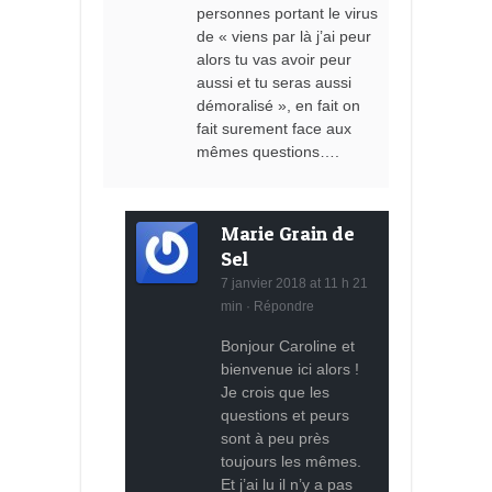
personnes portant le virus
de « viens par là j’ai peur
alors tu vas avoir peur
aussi et tu seras aussi
démoralisé », en fait on
fait surement face aux
mêmes questions….
Marie Grain de
Sel
7 janvier 2018 at 11 h 21
min
·
Répondre
Bonjour Caroline et
bienvenue ici alors !
Je crois que les
questions et peurs
sont à peu près
toujours les mêmes.
Et j’ai lu il n’y a pas