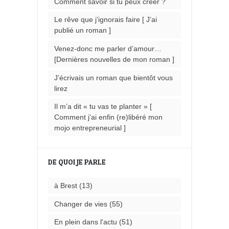
Comment savoir si tu peux créer ?
Le rêve que j’ignorais faire [ J’ai
publié un roman ]
Venez-donc me parler d’amour…
[Dernières nouvelles de mon roman ]
J’écrivais un roman que bientôt vous
lirez
Il m’a dit « tu vas te planter » [
Comment j’ai enfin (re)libéré mon
mojo entrepreneurial ]
DE QUOI JE PARLE
à Brest
(13)
Changer de vies
(55)
En plein dans l'actu
(51)