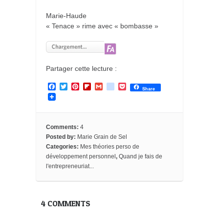
Marie-Haude
« Tenace » rime avec « bombasse »
Partager cette lecture :
F
T
P
F
G
g
P
Share
a
w
i
l
m
o
o
c
i
n
i
a
o
c
e
t
t
p
i
g
k
b
t
e
b
l
l
e
o
e
r
o
e
t
Comments:
4
o
r
e
a
_
Posted by:
Marie Grain de Sel
k
s
r
b
Categories:
Mes théories perso de
t
d
o
o
développement personnel
,
Quand je fais de
k
l'entrepreneuriat...
m
a
r
k
4 COMMENTS
s