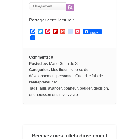
Partager cette lecture :
F
T
P
F
G
g
P
Share
a
w
i
l
m
o
o
c
i
n
i
a
o
c
e
t
t
p
i
g
k
b
t
e
b
l
l
e
o
e
r
o
e
t
Comments:
8
o
r
e
a
_
Posted by:
Marie Grain de Sel
k
s
r
b
Categories:
Mes théories perso de
t
d
o
o
développement personnel
,
Quand je fais de
k
l'entrepreneuriat...
m
Tags:
agir
,
avancer
,
bonheur
,
bouger
,
décision
,
a
épanouissement
,
rêver
,
vivre
r
k
s
Recevez mes billets directement