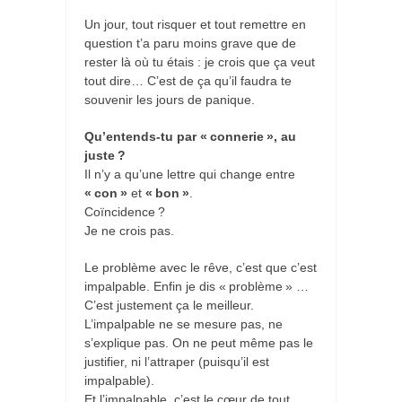
Un jour, tout risquer et tout remettre en
question t’a paru moins grave que de
rester là où tu étais : je crois que ça veut
tout dire… C’est de ça qu’il faudra te
souvenir les jours de panique.
Qu’entends-tu par « connerie », au
juste ?
Il n’y a qu’une lettre qui change entre
« con »
et
« bon »
.
Coïncidence ?
Je ne crois pas.
Le problème avec le rêve, c’est que c’est
impalpable. Enfin je dis « problème » …
C’est justement ça le meilleur.
L’impalpable ne se mesure pas, ne
s’explique pas. On ne peut même pas le
justifier, ni l’attraper (puisqu’il est
impalpable).
Et l’impalpable, c’est le cœur de tout.