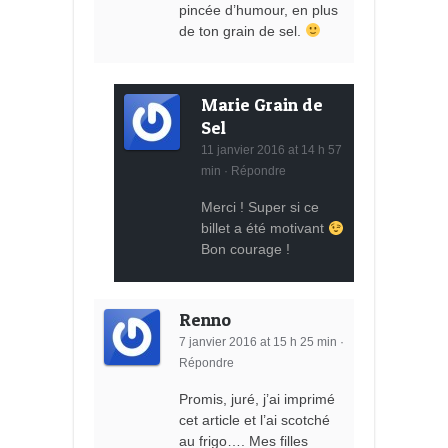
pincée d’humour, en plus
de ton grain de sel.
Marie Grain de
Sel
11 janvier 2016 at 14 h 57
min
·
Répondre
Merci ! Super si ce
billet a été motivant
Bon courage !
Renno
7 janvier 2016 at 15 h 25 min
·
Répondre
Promis, juré, j’ai imprimé
cet article et l’ai scotché
au frigo…. Mes filles