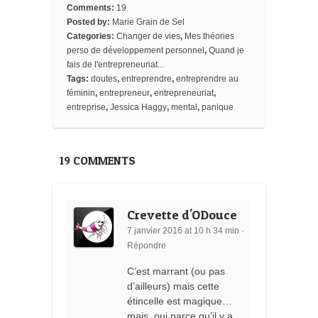
o
e
r
o
e
t
Comments:
19
o
r
e
a
_
Posted by:
Marie Grain de Sel
k
s
r
b
Categories:
Changer de vies
,
Mes théories
t
d
o
o
perso de développement personnel
,
Quand je
k
fais de l'entrepreneuriat...
m
Tags:
doutes
,
entreprendre
,
entreprendre au
a
féminin
,
entrepreneur
,
entrepreneuriat
,
r
k
entreprise
,
Jessica Haggy
,
mental
,
panique
s
19 COMMENTS
Crevette d'ODouce
7 janvier 2016 at 10 h 34 min
·
Répondre
C’est marrant (ou pas
d’ailleurs) mais cette
étincelle est magique…
mais, oui parce qu’il y a