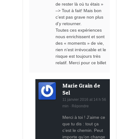
de rester là où tu étais »
–> Tout à fait! Mais bon
c’est pas grave non plus
d’y retourner.
Toutes ces expériences
nous enrichissent et sont
des « moments » de vie,
rien n’est irrévocable et le
risque est toujours très
relatif. Merci pour ce billet
Marie Grain de
Sel
11 janvier 2016 at 14 h 56
min
·
Répondre
Merci à toi ! J’aime ce
que tu dis : tout ça
c’est le chemin. Peut
importe qu’on change