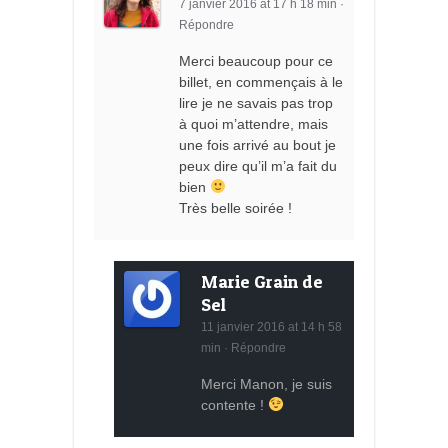
7 janvier 2016 at 17 h 18 min
·
Répondre
Merci beaucoup pour ce
billet, en commençais à le
lire je ne savais pas trop
à quoi m’attendre, mais
une fois arrivé au bout je
peux dire qu’il m’a fait du
bien
Très belle soirée !
Marie Grain de
Sel
11 janvier 2016 at 14 h 58
min
·
Répondre
Merci Manon, je suis
contente !