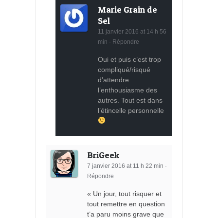
Marie Grain de
Sel
11 janvier 2016 at 14 h 56
min
·
Répondre
Oui et puis c’est trop
compliqué/risqué
d’attendre
l’enthousiasme des
autres. Tout est dans
l’étincelle personnelle
BriGeek
7 janvier 2016 at 11 h 22 min
·
Répondre
« Un jour, tout risquer et
tout remettre en question
t’a paru moins grave que