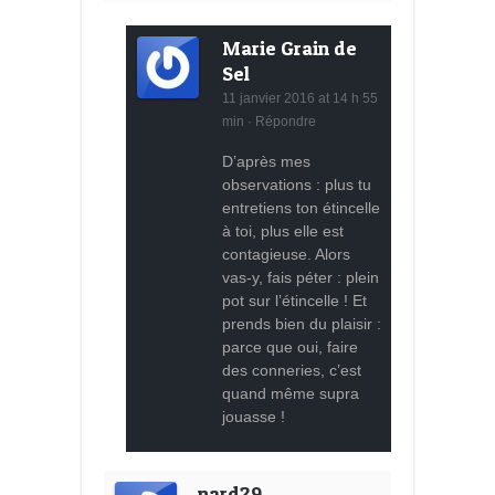
Marie Grain de
Sel
11 janvier 2016 at 14 h 55
min
·
Répondre
D’après mes
observations : plus tu
entretiens ton étincelle
à toi, plus elle est
contagieuse. Alors
vas-y, fais péter : plein
pot sur l’étincelle ! Et
prends bien du plaisir :
parce que oui, faire
des conneries, c’est
quand même supra
jouasse !
nard29