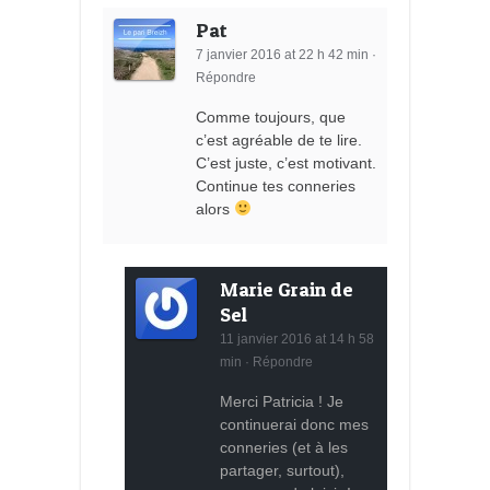
Pat
7 janvier 2016 at 22 h 42 min
·
Répondre
Comme toujours, que
c’est agréable de te lire.
C’est juste, c’est motivant.
Continue tes conneries
alors
Marie Grain de
Sel
11 janvier 2016 at 14 h 58
min
·
Répondre
Merci Patricia ! Je
continuerai donc mes
conneries (et à les
partager, surtout),