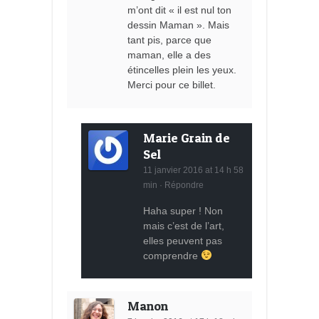
m’ont dit « il est nul ton
dessin Maman ». Mais
tant pis, parce que
maman, elle a des
étincelles plein les yeux.
Merci pour ce billet.
Marie Grain de
Sel
11 janvier 2016 at 14 h 58
min
·
Répondre
Haha super ! Non
mais c’est de l’art,
elles peuvent pas
comprendre
Manon