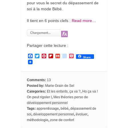
pour vous le secret du dépassement de
soi à la mode Bébé.
Il tient en 6 points clefs :
Read more…
Partager cette lecture :
F
T
P
F
G
g
P
Share
a
w
i
l
m
o
o
c
i
n
i
a
o
c
e
t
t
p
i
g
k
b
t
e
b
l
l
e
o
e
r
o
e
t
Comments:
13
o
r
e
a
_
Posted by:
Marie Grain de Sel
k
s
r
b
Categories:
Et les enfants, ça va ?
,
Ho ça va !
t
d
o
o
On peut rigoler !
,
Mes théories perso de
k
développement personnel
m
Tags:
apprentissage
,
bébé
,
dépassement de
a
soi
,
développement personnel
,
évoluer
,
r
k
méthodologie
,
zone de confort
s