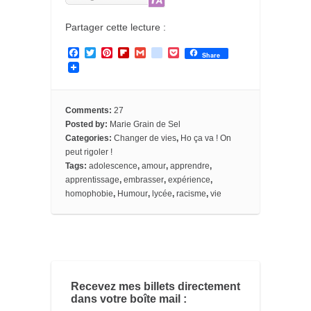
Partager cette lecture :
F
T
P
F
G
g
P
Share
a
w
i
l
m
o
o
c
i
n
i
a
o
c
e
t
t
p
i
g
k
b
t
e
b
l
l
e
o
e
r
o
e
t
Comments:
27
o
r
e
a
_
Posted by:
Marie Grain de Sel
k
s
r
b
Categories:
Changer de vies
,
Ho ça va ! On
t
d
o
o
peut rigoler !
k
Tags:
adolescence
,
amour
,
apprendre
,
m
apprentissage
,
embrasser
,
expérience
,
a
homophobie
,
Humour
,
lycée
,
racisme
,
vie
r
k
s
Recevez mes billets directement
dans votre boîte mail :