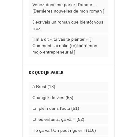
Venez-donc me parler d’amour…
[Dernières nouvelles de mon roman ]
J’écrivais un roman que bientôt vous
lirez
Il m’a dit « tu vas te planter » [
Comment j’ai enfin (re)libéré mon
mojo entrepreneurial ]
DE QUOI JE PARLE
à Brest
(13)
Changer de vies
(55)
En plein dans l'actu
(51)
Et les enfants, ça va ?
(52)
Ho ça va ! On peut rigoler !
(116)