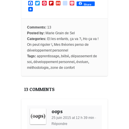
F
T
P
F
G
g
P
Share
a
w
i
l
m
o
o
c
i
n
i
a
o
c
e
t
t
p
i
g
k
b
t
e
b
l
l
e
o
e
r
o
e
t
Comments:
13
o
r
e
a
_
Posted by:
Marie Grain de Sel
k
s
r
b
Categories:
Et les enfants, ça va ?
,
Ho ça va !
t
d
o
o
On peut rigoler !
,
Mes théories perso de
k
développement personnel
m
Tags:
apprentissage
,
bébé
,
dépassement de
a
soi
,
développement personnel
,
évoluer
,
r
k
méthodologie
,
zone de confort
s
13 COMMENTS
oops
25 juin 2015 at 12 h 39 min
·
Répondre