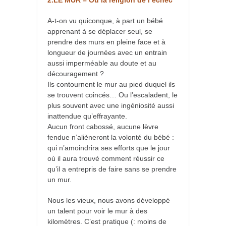
2.LE MUR – Ou la religion de l’échec
A-t-on vu quiconque, à part un bébé
apprenant à se déplacer seul, se
prendre des murs en pleine face et à
longueur de journées avec un entrain
aussi imperméable au doute et au
découragement ?
Ils contournent le mur au pied duquel ils
se trouvent coincés… Ou l’escaladent, le
plus souvent avec une ingéniosité aussi
inattendue qu’effrayante.
Aucun front cabossé, aucune lèvre
fendue n’alièneront la volonté du bébé :
qui n’amoindrira ses efforts que le jour
où il aura trouvé comment réussir ce
qu’il a entrepris de faire sans se prendre
un mur.
Nous les vieux, nous avons développé
un talent pour voir le mur à des
kilomètres. C’est pratique (: moins de