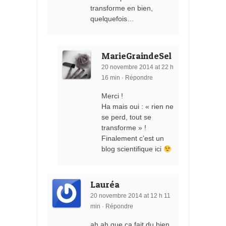
transforme en bien,
quelquefois…
MarieGraindeSel
20 novembre 2014 at 22 h
16 min
·
Répondre
Merci !
Ha mais oui : « rien ne
se perd, tout se
transforme » !
Finalement c’est un
blog scientifique ici
Lauréa
20 novembre 2014 at 12 h 11
min
·
Répondre
ah ah que ça fait du bien