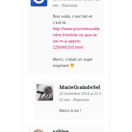
min
·
Répondre
Bon voilà, c’est fait et
c’est là :
http://www.pourmieuxatte
ndre.fr/article-ce-que-la-
vie-m-a-appris-
125046103.html
Merci, c’était un sujet
inspirant
MarieGraindeSel
20 novembre 2014 at 22 h
22 min
·
Répondre
Merci à toi !
sabine