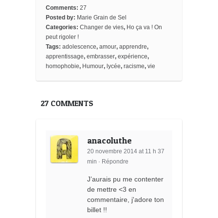
o
e
r
o
e
t
Comments:
27
o
r
e
a
_
Posted by:
Marie Grain de Sel
k
s
r
b
Categories:
Changer de vies
,
Ho ça va ! On
t
d
o
o
peut rigoler !
k
Tags:
adolescence
,
amour
,
apprendre
,
m
apprentissage
,
embrasser
,
expérience
,
a
homophobie
,
Humour
,
lycée
,
racisme
,
vie
r
k
s
27 COMMENTS
anacoluthe
20 novembre 2014 at 11 h 37
min
·
Répondre
J’aurais pu me contenter
de mettre <3 en
commentaire, j'adore ton
billet !!