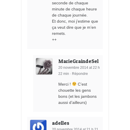
seconde de chaque
minute de chaque heure
de chaque journée.
Et donc, moi j’estime que
ça veut dire que je m’en
remets.
++
MarieGraindeSel
20 novembre 2014 at 22 h
22 min
·
Répondre
Merci !
C’est
chouette les gens
bons (et les jambons
aussi d’ailleurs)
adelles
20 novembre 2014 at 21 h 21