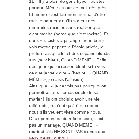
11 – Il y a plein de gens hyper racistes
partout. Même autour de moi, très près.
Et même, c’est tellement normal d’être
raciste pour eux qu’ils sortent des
énormités racistes sans réaliser que
c’est moche (parce que c’est raciste). Et
dans « racistes » je range : « ho ben je
vais mettre pépétte à l’école privée, je
préfèrerais qu’elle ait des copains blonds
aux yeux bleus, QUAND MÊME… Enfin
des gens qui lui ressemblent, si tu vois
ce que je veux dire » (ben oui « QUAND
MÊME », je saisis l’allusion).
Ainsi que : « je ne vois pas pourquoi on
permettrait aux homosexuels de se
marier ! Ils ont choisi d’avoir une vie
différente, ils n’ont qu’à être comme
nous s’ils veulent vivre comme nous.
Deux personnes du même sexe, c’est
pas un mariage, QUAND MÊME ! »
(surtout s’ils NE SONT PAS blonds aux
yeux bleus : dur dur).