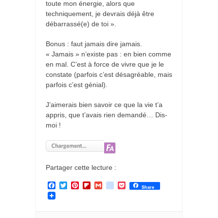
toute mon énergie, alors que
techniquement, je devrais déjà être
débarrassé(e) de toi ».
Bonus : faut jamais dire jamais.
« Jamais » n’existe pas : en bien comme
en mal. C’est à force de vivre que je le
constate (parfois c’est désagréable, mais
parfois c’est génial).
J’aimerais bien savoir ce que la vie t’a
appris, que t’avais rien demandé… Dis-
moi !
Partager cette lecture :
F
T
P
F
G
g
P
Share
a
w
i
l
m
o
o
c
i
n
i
a
o
c
e
t
t
p
i
g
k
b
t
e
b
l
l
e