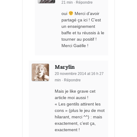
21 min
·
Répondre
oui
Merci d’avoir
partagé ça ici ! C’est
un enseignement
baffe et tu réussis à le
tourner au positif !
Merci Gaëlle !
Marylin
20 novembre 2014 at 16 h 27
min
·
Répondre
Mais je like grave cet
article moi aussi !
« Les gentils attirent les
cons » (plus le jeu de mot
hilarant, merci ^^) : mais
exactement, c’est ça,
exactement !