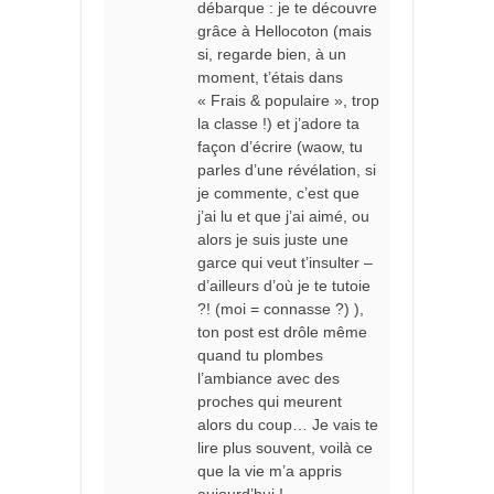
débarque : je te découvre
grâce à Hellocoton (mais
si, regarde bien, à un
moment, t’étais dans
« Frais & populaire », trop
la classe !) et j’adore ta
façon d’écrire (waow, tu
parles d’une révélation, si
je commente, c’est que
j’ai lu et que j’ai aimé, ou
alors je suis juste une
garce qui veut t’insulter –
d’ailleurs d’où je te tutoie
?! (moi = connasse ?) ),
ton post est drôle même
quand tu plombes
l’ambiance avec des
proches qui meurent
alors du coup… Je vais te
lire plus souvent, voilà ce
que la vie m’a appris
aujourd’hui !