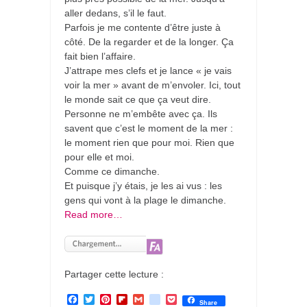
aller dedans, s’il le faut.
Parfois je me contente d’être juste à
côté. De la regarder et de la longer. Ça
fait bien l’affaire.
J’attrape mes clefs et je lance « je vais
voir la mer » avant de m’envoler. Ici, tout
le monde sait ce que ça veut dire.
Personne ne m’embête avec ça. Ils
savent que c’est le moment de la mer :
le moment rien que pour moi. Rien que
pour elle et moi.
Comme ce dimanche.
Et puisque j’y étais, je les ai vus : les
gens qui vont à la plage le dimanche.
Read more…
Partager cette lecture :
F
T
P
F
G
g
P
Share