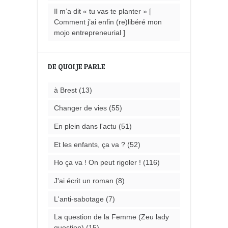
Il m’a dit « tu vas te planter » [
Comment j’ai enfin (re)libéré mon
mojo entrepreneurial ]
DE QUOI JE PARLE
à Brest
(13)
Changer de vies
(55)
En plein dans l'actu
(51)
Et les enfants, ça va ?
(52)
Ho ça va ! On peut rigoler !
(116)
J'ai écrit un roman
(8)
L'anti-sabotage
(7)
La question de la Femme (Zeu lady
question)
(15)