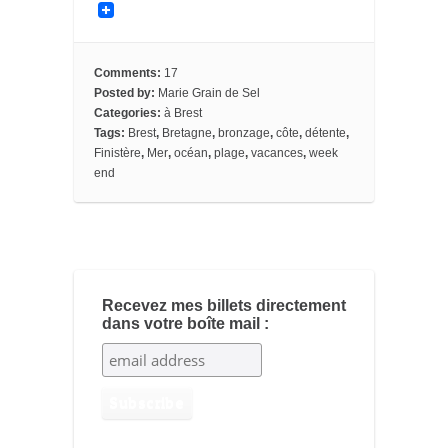
a
w
i
l
m
o
o
c
i
n
i
a
o
c
e
t
t
p
i
g
k
b
t
e
b
l
l
e
o
e
r
o
e
t
Comments:
17
o
r
e
a
_
Posted by:
Marie Grain de Sel
k
s
r
b
Categories:
à Brest
t
d
o
o
Tags:
Brest
,
Bretagne
,
bronzage
,
côte
,
détente
,
k
Finistère
,
Mer
,
océan
,
plage
,
vacances
,
week
m
end
a
r
k
s
Recevez mes billets directement
dans votre boîte mail :