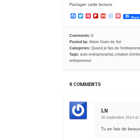
Partager cette lecture :
F
T
P
F
G
g
P
Share
a
w
i
l
m
o
o
c
i
n
i
a
o
c
e
t
t
p
i
g
k
b
t
e
b
l
l
e
Comments:
8
o
e
r
o
e
t
Posted by:
Marie Grain de Sel
o
r
e
a
_
Categories:
Quand je fais de l'entrepreneu
k
s
r
b
Tags:
auto-entreprenariat
,
création d'entr
t
d
o
o
entrepreneur
k
m
a
r
8 COMMENTS
k
s
LN
30 septembre 2014 at 
Tu en fais de beaux