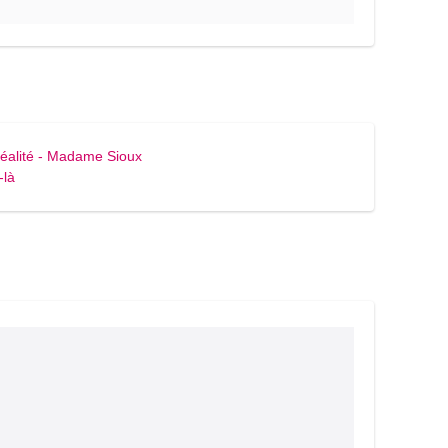
 réalité - Madame Sioux
-là