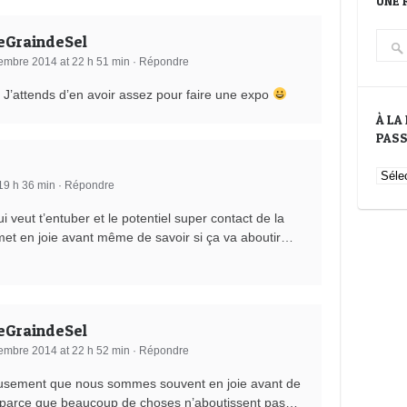
UNE 
eGraindeSel
embre 2014 at 22 h 51 min
·
Répondre
! J’attends d’en avoir assez pour faire une expo
À LA
PAS
À
19 h 36 min
·
Répondre
la
rech
i veut t’entuber et le potentiel super contact de la
du
 met en joie avant même de savoir si ça va aboutir…
Grai
de
Sel
du
pass
eGraindeSel
embre 2014 at 22 h 52 min
·
Répondre
sement que nous sommes souvent en joie avant de
 parce que beaucoup de choses n’aboutissent pas…