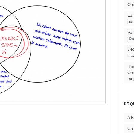
Com
Le 
pub
Ven
[De
J’é
lire
Il 
Com
moj
DE Q
à B
Cha