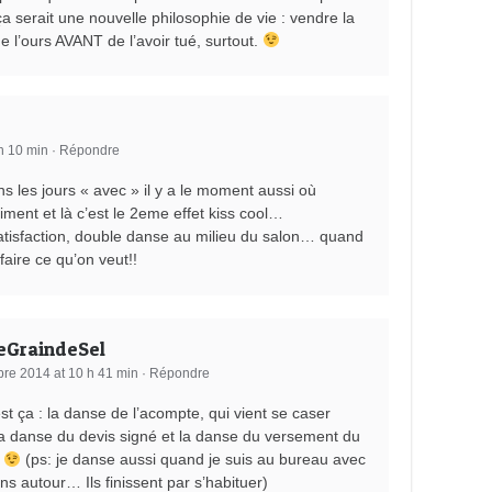
ça serait une nouvelle philosophie de vie : vendre la
e l’ours AVANT de l’avoir tué, surtout.
h 10 min
·
Répondre
ns les jours « avec » il y a le moment aussi où
iment et là c’est le 2eme effet kiss cool…
atisfaction, double danse au milieu du salon… quand
faire ce qu’on veut!!
eGraindeSel
bre 2014 at 10 h 41 min
·
Répondre
est ça : la danse de l’acompte, qui vient se caser
la danse du devis signé et la danse du versement du
!
(ps: je danse aussi quand je suis au bureau avec
ns autour… Ils finissent par s’habituer)