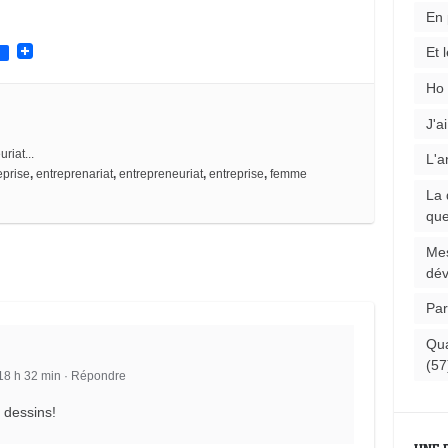
En 
Et 
Ho 
J'a
riat...
L'a
eprise
,
entreprenariat
,
entrepreneuriat
,
entreprise
,
femme
La 
que
Mes
dév
Par
Qua
(57
18 h 32 min
·
Répondre
 dessins!