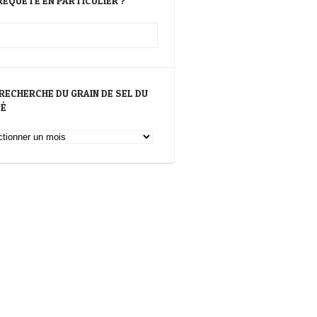
REQUÊTE EN PARTICULIER ?
 RECHERCHE DU GRAIN DE SEL DU
SÉ
erche
n
é