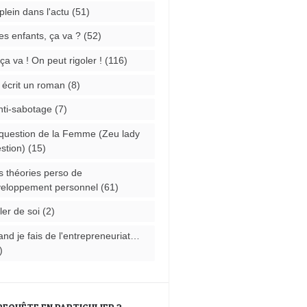
plein dans l'actu
(51)
les enfants, ça va ?
(52)
ça va ! On peut rigoler !
(116)
i écrit un roman
(8)
nti-sabotage
(7)
question de la Femme (Zeu lady
stion)
(15)
 théories perso de
eloppement personnel
(61)
ler de soi
(2)
nd je fais de l'entrepreneuriat…
)