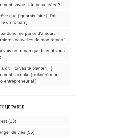
ment savoir si tu peux créer ?
rêve que j’ignorais faire [ J’ai
lié un roman ]
ez-donc me parler d’amour…
rnières nouvelles de mon roman ]
crivais un roman que bientôt vous
z
m’a dit « tu vas te planter » [
ment j’ai enfin (re)libéré mon
o entrepreneurial ]
UOI JE PARLE
rest
(13)
nger de vies
(55)