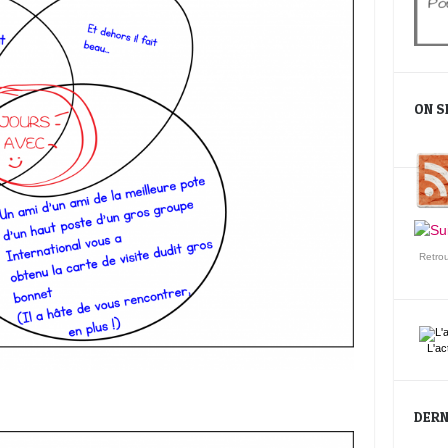
ON S
Retro
L'ac
DERN