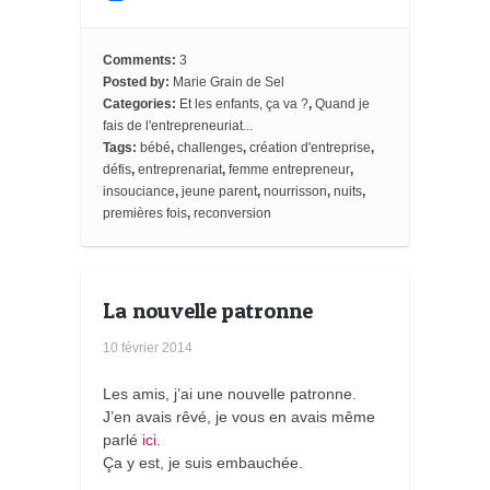
c
i
n
i
a
o
c
e
t
t
p
i
g
k
b
t
e
b
l
l
e
o
e
r
o
e
t
Comments:
3
o
r
e
a
_
Posted by:
Marie Grain de Sel
k
s
r
b
Categories:
Et les enfants, ça va ?
,
Quand je
t
d
o
o
fais de l'entrepreneuriat...
k
Tags:
bébé
,
challenges
,
création d'entreprise
,
m
défis
,
entreprenariat
,
femme entrepreneur
,
a
insouciance
,
jeune parent
,
nourrisson
,
nuits
,
r
k
premières fois
,
reconversion
s
La nouvelle patronne
10 février 2014
Les amis, j’ai une nouvelle patronne.
J’en avais rêvé, je vous en avais même
parlé
ici.
Ça y est, je suis embauchée.