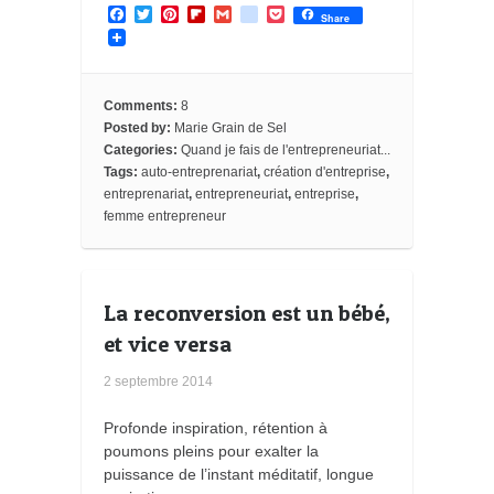
F
T
P
F
G
g
P
Share
a
w
i
l
m
o
o
c
i
n
i
a
o
c
e
t
t
p
i
g
k
b
t
e
b
l
l
e
o
e
r
o
e
t
Comments:
8
o
r
e
a
_
Posted by:
Marie Grain de Sel
k
s
r
b
Categories:
Quand je fais de l'entrepreneuriat...
t
d
o
o
Tags:
auto-entreprenariat
,
création d'entreprise
,
k
entreprenariat
,
entrepreneuriat
,
entreprise
,
m
femme entrepreneur
a
r
k
s
La reconversion est un bébé,
et vice versa
2 septembre 2014
Profonde inspiration, rétention à
poumons pleins pour exalter la
puissance de l’instant méditatif, longue