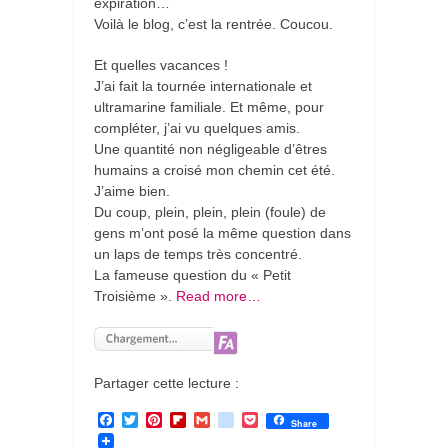
expiration…
Voilà le blog, c’est la rentrée. Coucou.
Et quelles vacances !
J’ai fait la tournée internationale et
ultramarine familiale. Et même, pour
compléter, j’ai vu quelques amis.
Une quantité non négligeable d’êtres
humains a croisé mon chemin cet été.
J’aime bien.
Du coup, plein, plein, plein (foule) de
gens m’ont posé la même question dans
un laps de temps très concentré.
La fameuse question du « Petit
Troisième ».
Read more…
Partager cette lecture :
F
T
P
F
G
g
P
Share
a
w
i
l
m
o
o