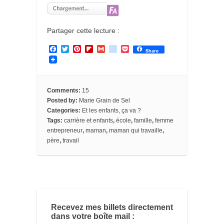
Partager cette lecture :
F
T
P
F
G
g
P
Share
a
w
i
l
m
o
o
c
i
n
i
a
o
c
e
t
t
p
i
g
k
b
t
e
b
l
l
e
o
e
r
o
e
t
Comments:
15
o
r
e
a
_
Posted by:
Marie Grain de Sel
k
s
r
b
Categories:
Et les enfants, ça va ?
t
d
o
o
Tags:
carrière et enfants
,
école
,
famille
,
femme
k
entrepreneur
,
maman
,
maman qui travaille
,
m
père
,
travail
a
r
k
s
Recevez mes billets directement
dans votre boîte mail :