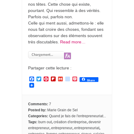
nos têtes. Cette chose qui existe,
pourtant. Qui ressemble à des vérités.
Parfois oui, parfois non.
Celle qui ment aussi, admettons-le : elle
nous fait croire des choses, fondant ses
observations sur des éléments souvent
très discutables.
Read more…
Partager cette lecture :
F
T
P
F
G
g
P
Share
a
w
i
l
m
o
o
c
i
n
i
a
o
c
e
t
t
p
i
g
k
b
t
e
b
l
l
e
o
e
r
o
e
t
Comments:
7
o
r
e
a
_
Posted by:
Marie Grain de Sel
k
s
r
b
Categories:
Quand je fais de l'entrepreneuriat...
t
d
o
o
Tags:
burn out
,
création d'entreprise
,
devenir
k
entrepreneur
,
entrepreneur
,
entrepreneuriat
,
m
entreprise
,
femme entrepreneur
,
risque
,
salaire
,