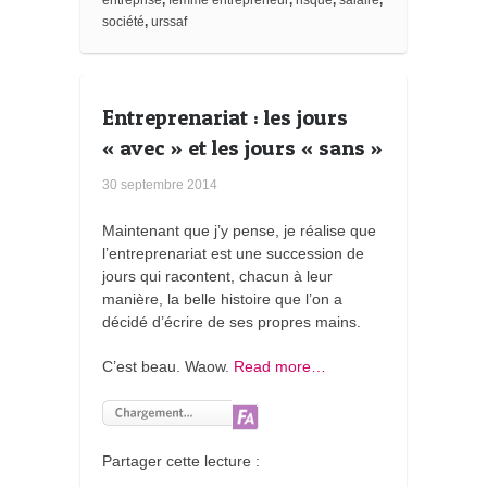
a
société
,
urssaf
r
k
s
Entreprenariat : les jours
« avec » et les jours « sans »
30 septembre 2014
Maintenant que j’y pense, je réalise que
l’entreprenariat est une succession de
jours qui racontent, chacun à leur
manière, la belle histoire que l’on a
décidé d’écrire de ses propres mains.
C’est beau. Waow.
Read more…
Partager cette lecture :