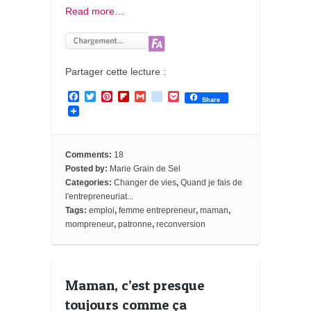
Read more…
Partager cette lecture :
F
T
P
F
G
g
P
Share
a
w
i
l
m
o
o
c
i
n
i
a
o
c
e
t
t
p
i
g
k
b
t
e
b
l
l
e
o
e
r
o
e
t
Comments:
18
o
r
e
a
_
Posted by:
Marie Grain de Sel
k
s
r
b
Categories:
Changer de vies
,
Quand je fais de
t
d
o
o
l'entrepreneuriat...
k
Tags:
emploi
,
femme entrepreneur
,
maman
,
m
mompreneur
,
patronne
,
reconversion
a
r
k
s
Maman, c’est presque
toujours comme ça