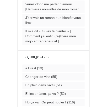
Venez-donc me parler d’amour…
[Dernières nouvelles de mon roman ]
J’écrivais un roman que bientôt vous
lirez
Il m’a dit « tu vas te planter » [
Comment j’ai enfin (re)libéré mon
mojo entrepreneurial ]
DE QUOI JE PARLE
à Brest
(13)
Changer de vies
(55)
En plein dans l'actu
(51)
Et les enfants, ça va ?
(52)
Ho ça va ! On peut rigoler !
(116)