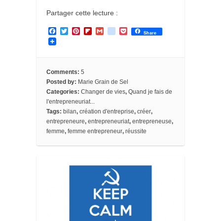
Partager cette lecture :
F
T
P
F
G
g
P
Share
a
w
i
l
m
o
o
c
i
n
i
a
o
c
e
t
t
p
i
g
k
b
t
e
b
l
l
e
o
e
r
o
e
t
Comments:
5
o
r
e
a
_
Posted by:
Marie Grain de Sel
k
s
r
b
Categories:
Changer de vies
,
Quand je fais de
t
d
o
o
l'entrepreneuriat...
k
Tags:
bilan
,
création d'entreprise
,
créer
,
m
entrepreneure
,
entrepreneuriat
,
entrepreneuse
,
a
femme
,
femme entrepreneur
,
réussite
r
k
s