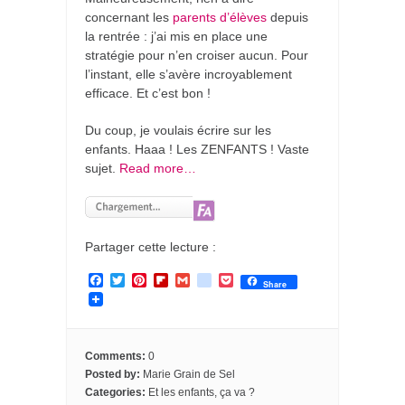
concernant les
parents d’élèves
depuis
la rentrée : j’ai mis en place une
stratégie pour n’en croiser aucun. Pour
l’instant, elle s’avère incroyablement
efficace. Et c’est bon !
Du coup, je voulais écrire sur les
enfants. Haaa ! Les ZENFANTS ! Vaste
sujet.
Read more…
Partager cette lecture :
F
T
P
F
G
g
P
Share
a
w
i
l
m
o
o
c
i
n
i
a
o
c
e
t
t
p
i
g
k
b
t
e
b
l
l
e
o
e
r
o
e
t
Comments:
0
o
r
e
a
_
Posted by:
Marie Grain de Sel
k
s
r
b
Categories:
Et les enfants, ça va ?
t
d
o