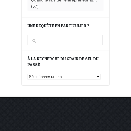
Quand je fais de l'entrepreneuriat…
(57)
UNE REQUÊTE EN PARTICULIER ?
À LA RECHERCHE DU GRAIN DE SEL DU
PASSÉ
À
la
recherche
du
Grain
de
Sel
du
passé