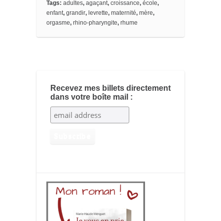
o
Tags:
adultes
,
agaçant
,
croissance
,
école
,
k
enfant
,
grandir
,
levrette
,
maternité
,
mère
,
m
orgasme
,
rhino-pharyngite
,
rhume
a
r
k
s
Recevez mes billets directement
dans votre boîte mail :