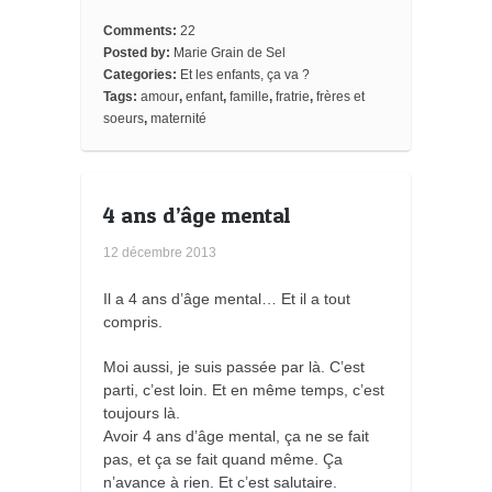
b
t
e
b
l
l
e
o
e
r
o
e
t
Comments:
22
o
r
e
a
_
Posted by:
Marie Grain de Sel
k
s
r
b
Categories:
Et les enfants, ça va ?
t
d
o
o
Tags:
amour
,
enfant
,
famille
,
fratrie
,
frères et
k
soeurs
,
maternité
m
a
r
k
s
4 ans d’âge mental
12 décembre 2013
Il a 4 ans d’âge mental… Et il a tout
compris.
Moi aussi, je suis passée par là. C’est
parti, c’est loin. Et en même temps, c’est
toujours là.
Avoir 4 ans d’âge mental, ça ne se fait
pas, et ça se fait quand même. Ça
n’avance à rien. Et c’est salutaire.