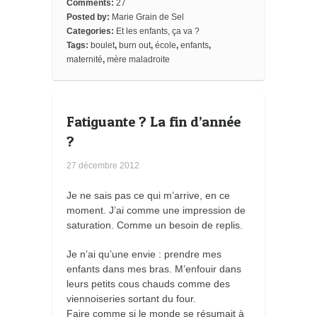
o
e
r
o
e
t
Comments:
27
o
r
e
a
_
Posted by:
Marie Grain de Sel
k
s
r
b
Categories:
Et les enfants, ça va ?
t
d
o
o
Tags:
boulet
,
burn out
,
école
,
enfants
,
k
maternité
,
mère maladroite
m
a
r
k
s
Fatiguante ? La fin d’année
?
27 décembre 2012
Je ne sais pas ce qui m’arrive, en ce
moment. J’ai comme une impression de
saturation. Comme un besoin de replis.
Je n’ai qu’une envie : prendre mes
enfants dans mes bras. M’enfouir dans
leurs petits cous chauds comme des
viennoiseries sortant du four.
Faire comme si le monde se résumait à