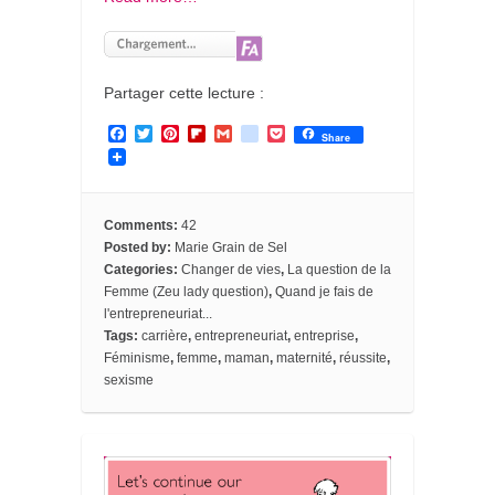
Partager cette lecture :
F
T
P
F
G
g
P
Share
a
w
i
l
m
o
o
c
i
n
i
a
o
c
e
t
t
p
i
g
k
b
t
e
b
l
l
e
o
e
r
o
e
t
Comments:
42
o
r
e
a
_
Posted by:
Marie Grain de Sel
k
s
r
b
Categories:
Changer de vies
,
La question de la
t
d
o
o
Femme (Zeu lady question)
,
Quand je fais de
k
l'entrepreneuriat...
m
Tags:
carrière
,
entrepreneuriat
,
entreprise
,
a
Féminisme
,
femme
,
maman
,
maternité
,
réussite
,
r
k
sexisme
s