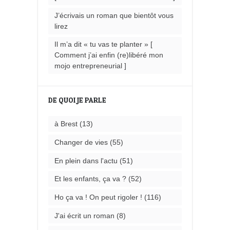
J’écrivais un roman que bientôt vous
lirez
Il m’a dit « tu vas te planter » [
Comment j’ai enfin (re)libéré mon
mojo entrepreneurial ]
DE QUOI JE PARLE
à Brest
(13)
Changer de vies
(55)
En plein dans l'actu
(51)
Et les enfants, ça va ?
(52)
Ho ça va ! On peut rigoler !
(116)
J'ai écrit un roman
(8)