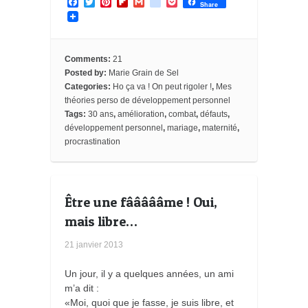
F
T
P
F
G
g
P
Share
a
w
i
l
m
o
o
c
i
n
i
a
o
c
e
t
t
p
i
g
k
b
t
e
b
l
l
e
o
e
r
o
e
t
Comments:
21
o
r
e
a
_
Posted by:
Marie Grain de Sel
k
s
r
b
Categories:
Ho ça va ! On peut rigoler !
,
Mes
t
d
o
o
théories perso de développement personnel
k
Tags:
30 ans
,
amélioration
,
combat
,
défauts
,
m
développement personnel
,
mariage
,
maternité
,
a
procrastination
r
k
s
Être une fâââââme ! Oui,
mais libre…
21 janvier 2013
Un jour, il y a quelques années, un ami
m’a dit :
«Moi, quoi que je fasse, je suis libre, et