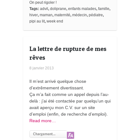
o
On peut rigoler !
k
Tags:
advil
,
doliprane
,
enfants malades
,
famille
,
m
hiver
,
maman
,
maternité
,
médecin
,
pédiatre
,
a
pipi au lit
,
week end
r
k
s
La lettre de rupture de mes
rêves
8 janvier 2013
Il m’est arrivé quelque chose
d’extrêmement divertissant.
Ça m’a fait comme un appel depuis l’au-
delà : j’ai été contactée par quelqu’un qui
avait aperçu mon C.V. sur un site
d’emploi (enfin, de recherche d’emploi).
Read more…