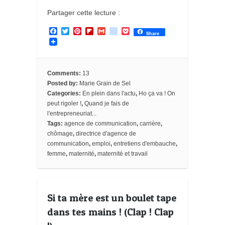
Partager cette lecture :
F
T
P
F
G
g
P
Share
a
w
i
l
m
o
o
c
i
n
i
a
o
c
e
t
t
p
i
g
k
b
t
e
b
l
l
e
o
e
r
o
e
t
Comments:
13
o
r
e
a
_
Posted by:
Marie Grain de Sel
k
s
r
b
Categories:
En plein dans l'actu
,
Ho ça va ! On
t
d
o
o
peut rigoler !
,
Quand je fais de
k
l'entrepreneuriat...
m
Tags:
agence de communication
,
carrière
,
a
chômage
,
directrice d'agence de
r
k
communication
,
emploi
,
entretiens d'embauche
,
s
femme
,
maternité
,
maternité et travail
Si ta mère est un boulet tape
dans tes mains ! (Clap ! Clap