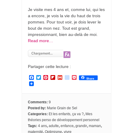
Je visite mes 4 ans et, comme lui, qui les
a encore, je vois la vie du haut de trois
pommes. Pour tout voir, je dois lever le
bout de mon nez. Tout est grand,
impressionnant, bien au-delà de moi.
Read more…
Partager cette lecture :
F
T
P
F
G
g
P
Share
a
w
i
l
m
o
o
c
i
n
i
a
o
c
e
t
t
p
i
g
k
b
t
e
b
l
l
e
o
e
r
o
e
t
Comments:
9
o
r
e
a
_
Posted by:
Marie Grain de Sel
k
s
r
b
Categories:
Et les enfants, ça va ?
,
Mes
t
d
o
o
théories perso de développement personnel
k
Tags:
4 ans
,
adulte
,
enfance
,
grandir
,
maman
,
m
maternité
,
Optimisme
,
vivre