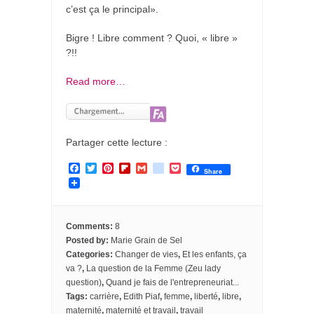
c’est ça le principal».
Bigre ! Libre comment ? Quoi, « libre »
?!!
Read more…
Partager cette lecture :
F
T
P
F
G
g
P
Share
a
w
i
l
m
o
o
c
i
n
i
a
o
c
e
t
t
p
i
g
k
b
t
e
b
l
l
e
o
e
r
o
e
t
Comments:
8
o
r
e
a
_
Posted by:
Marie Grain de Sel
k
s
r
b
Categories:
Changer de vies
,
Et les enfants, ça
t
d
o
o
va ?
,
La question de la Femme (Zeu lady
k
question)
,
Quand je fais de l'entrepreneuriat...
m
Tags:
carrière
,
Edith Piaf
,
femme
,
liberté
,
libre
,
a
maternité
,
maternité et travail
,
travail
r