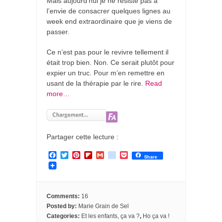
Mais aujourd’hui je ne résiste pas à
l’envie de consacrer quelques lignes au
week end extraordinaire que je viens de
passer.
Ce n’est pas pour le revivre tellement il
était trop bien. Non. Ce serait plutôt pour
expier un truc. Pour m’en remettre en
usant de la thérapie par le rire.
Read
more…
Partager cette lecture :
F
T
P
F
G
g
P
Share
a
w
i
l
m
o
o
c
i
n
i
a
o
c
e
t
t
p
i
g
k
b
t
e
b
l
l
e
o
e
r
o
e
t
Comments:
16
o
r
e
a
_
Posted by:
Marie Grain de Sel
k
s
r
b
Categories:
Et les enfants, ça va ?
,
Ho ça va !
t
d
o