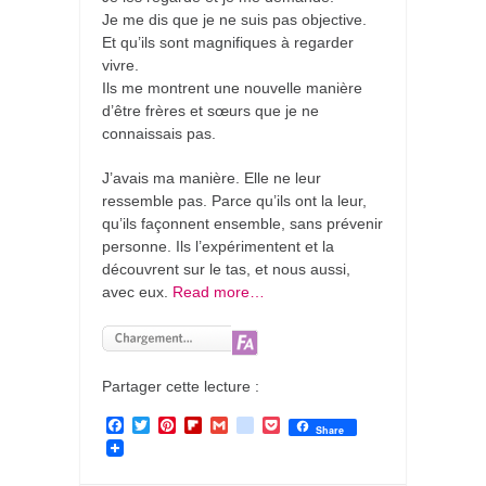
Je me dis que je ne suis pas objective.
Et qu’ils sont magnifiques à regarder
vivre.
Ils me montrent une nouvelle manière
d’être frères et sœurs que je ne
connaissais pas.
J’avais ma manière. Elle ne leur
ressemble pas. Parce qu’ils ont la leur,
qu’ils façonnent ensemble, sans prévenir
personne. Ils l’expérimentent et la
découvrent sur le tas, et nous aussi,
avec eux.
Read more…
Partager cette lecture :
F
T
P
F
G
g
P
Share
a
w
i
l
m
o
o
c
i
n
i
a
o
c
e
t
t
p
i
g
k