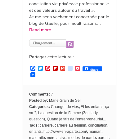
conciliation vie privée/vie professionnelle
et des valeurs autour du travail ».
Je me sens vachement concernée par le
blog de Gaëlle, pour moult raisons…
Read more…
Partager cette lecture :
F
T
P
F
G
g
P
Share
a
w
i
l
m
o
o
c
i
n
i
a
o
c
e
t
t
p
i
g
k
b
t
e
b
l
l
e
o
e
r
o
e
t
Comments:
7
o
r
e
a
_
Posted by:
Marie Grain de Sel
k
s
r
b
Categories:
Changer de vies
,
Et les enfants, ça
t
d
o
o
va ?
,
La question de la Femme (Zeu lady
k
question)
,
Quand je fais de l'entrepreneuriat...
m
Tags:
carrière
,
carrière au féminin
,
conciliation
,
a
enfants
,
http://www.en-aparte.com/
,
maman
,
r
k
maternité
,
mère active
,
modes de garde
,
parent
,