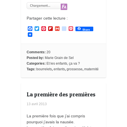
Partager cette lecture :
F
T
P
F
G
g
P
Share
a
w
i
l
m
o
o
c
i
n
i
a
o
c
e
t
t
p
i
g
k
b
t
e
b
l
l
e
o
e
r
o
e
t
Comments:
20
o
r
e
a
_
Posted by:
Marie Grain de Sel
k
s
r
b
Categories:
Et les enfants, ça va ?
t
d
o
o
Tags:
bourrelets
,
enfants
,
grossesse
,
maternité
k
m
a
r
k
La première des premières
s
13 avril 2013
La première fois que j’ai compris
pourquoi j’avais la nausée.