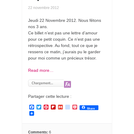
22 novembre 2012
Jeudi 22 Novembre 2012. Nous fêtons
nos 3 ans.
Ce billet n’est pas une lettre d’amour
pour ce petit coquin. Ce n’est pas une
rétrospective. Au fond, tout ce que je
ressens ce matin, j’aurais pu le garder
pour moi comme un précieux trésor.
Read more…
Partager cette lecture :
F
T
P
F
G
g
P
Share
a
w
i
l
m
o
o
c
i
n
i
a
o
c
e
t
t
p
i
g
k
b
t
e
b
l
l
e
o
e
r
o
e
t
Comments:
6