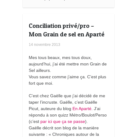
a
r
k
s
Conciliation privé/pro –
Mon Grain de sel en Aparté
14 novembre 2013
Mes tous beaux, mes tous doux,
aujourd’hui, j’ai été mettre mon Grain de
Sel ailleurs.
Vous savez comme j’aime ça. C’est plus
fort que moi.
C’est chez Gaëlle que j’ai décidé de me
taper l’incruste. Gaëlle, c’est Gaëlle
Picut, auteure du blog
En Aparté
. J’ai
répondu à son quizz Métro/Boulot/Perso
(c’est
par ici que ça se passe
).
Gaëlle décrit son blog de la manière
suivante : « Chroniques autour de la