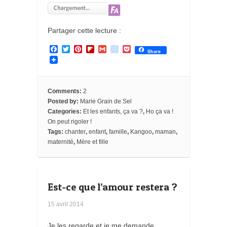
Partager cette lecture :
F
T
P
F
G
g
P
Share
a
w
i
l
m
o
o
c
i
n
i
a
o
c
e
t
t
p
i
g
k
b
t
e
b
l
l
e
o
e
r
o
e
t
Comments:
2
o
r
e
a
_
Posted by:
Marie Grain de Sel
k
s
r
b
Categories:
Et les enfants, ça va ?
,
Ho ça va !
t
d
o
o
On peut rigoler !
k
Tags:
chanter
,
enfant
,
famille
,
Kangoo
,
maman
,
m
maternité
,
Mère et fille
a
r
k
s
Est-ce que l’amour restera ?
15 avril 2014
Je les regarde et je me demande.