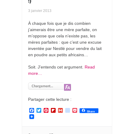
!)
3 janvier 2013
À chaque fois que je dis combien
j’aimerais être une mère parfaite, on
m’oppose que cela n’existe pas, les
mères parfaites : que c’est une excuse
inventée par Nestlé pour vendre du lait
en poudre aux petits africains…
Soit. J’entends cet argument.
Read
more…
Partager cette lecture :
F
T
P
F
G
g
P
Share
a
w
i
l
m
o
o
c
i
n
i
a
o
c
e
t
t
p
i
g
k
b
t
e
b
l
l
e