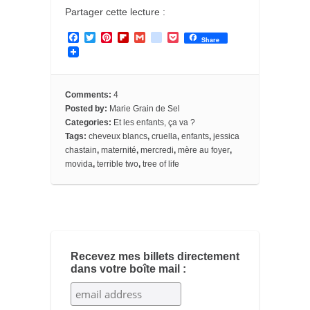
Partager cette lecture :
F
T
P
F
G
g
P
Share
a
w
i
l
m
o
o
c
i
n
i
a
o
c
e
t
t
p
i
g
k
b
t
e
b
l
l
e
o
e
r
o
e
t
Comments:
4
o
r
e
a
_
Posted by:
Marie Grain de Sel
k
s
r
b
Categories:
Et les enfants, ça va ?
t
d
o
o
Tags:
cheveux blancs
,
cruella
,
enfants
,
jessica
k
chastain
,
maternité
,
mercredi
,
mère au foyer
,
m
movida
,
terrible two
,
tree of life
a
r
k
s
Recevez mes billets directement
dans votre boîte mail :