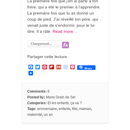
La première fois que j’en ai parlé à ton
frère, qui a été le premier à l’apprendre.
La première fois que tu as donné un
coup de pied. J’ai réveillé ton père, qui
venait juste de s’endormir, pour le lui
dire. Il a râlé.
Read more…
Partager cette lecture :
F
T
P
F
G
g
P
Share
a
w
i
l
m
o
o
c
i
n
i
a
o
c
e
t
t
p
i
g
k
b
t
e
b
l
l
e
o
e
r
o
e
t
Comments:
6
o
r
e
a
_
Posted by:
Marie Grain de Sel
k
s
r
b
Categories:
Et les enfants, ça va ?
t
d
o
o
Tags:
anniversaire
,
enfants
,
fille
,
maman
,
k
maternité
,
un an
m
a
r