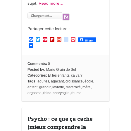
sujet.
Read more…
Partager cette lecture :
F
T
P
F
G
g
P
Share
a
w
i
l
m
o
o
c
i
n
i
a
o
c
e
t
t
p
i
g
k
b
t
e
b
l
l
e
o
e
r
o
e
t
Comments:
0
o
r
e
a
_
Posted by:
Marie Grain de Sel
k
s
r
b
Categories:
Et les enfants, ça va ?
t
d
o
o
Tags:
adultes
,
agaçant
,
croissance
,
école
,
k
enfant
,
grandir
,
levrette
,
maternité
,
mère
,
m
orgasme
,
rhino-pharyngite
,
rhume
a
r
k
s
Psycho : ce que ça cache
(mieux comprendre la