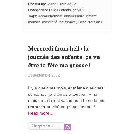
o
r
e
a
_
Posted by:
Marie Grain de Sel
k
s
r
b
Categories:
Et les enfants, ça va ?
t
d
o
o
Tags:
accouchement
,
anniversaire
,
enfant
,
k
maman
,
maternité
,
naissance
,
Papa
,
trois ans
m
a
r
k
s
Mercredi from hell : la
journée des enfants, ça va
être ta fête ma grosse !
19 septembre 2012
Il y a quelques mois, et même quelques
semaines, je clamais à tout va : « non
mais en fait c’est vachement bien de me
retrouver au chômage maintenant !
Read more…