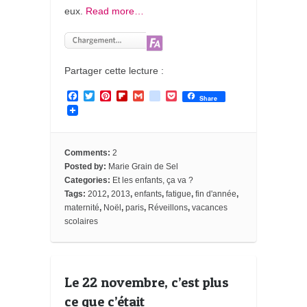
eux.
Read more…
Partager cette lecture :
F
T
P
F
G
g
P
Share
a
w
i
l
m
o
o
c
i
n
i
a
o
c
e
t
t
p
i
g
k
b
t
e
b
l
l
e
o
e
r
o
e
t
Comments:
2
o
r
e
a
_
Posted by:
Marie Grain de Sel
k
s
r
b
Categories:
Et les enfants, ça va ?
t
d
o
o
Tags:
2012
,
2013
,
enfants
,
fatigue
,
fin d'année
,
k
maternité
,
Noël
,
paris
,
Réveillons
,
vacances
m
scolaires
a
r
k
s
Le 22 novembre, c’est plus
ce que c’était