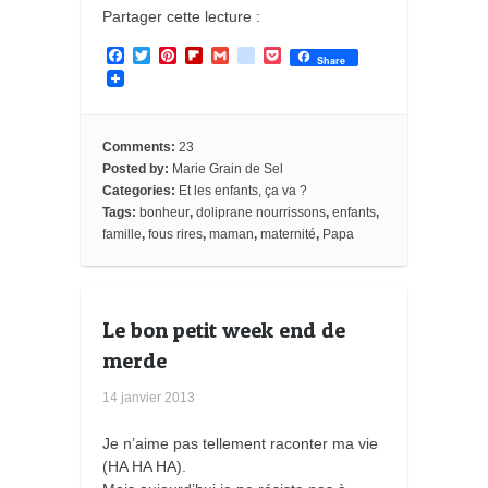
Partager cette lecture :
F
T
P
F
G
g
P
Share
a
w
i
l
m
o
o
c
i
n
i
a
o
c
e
t
t
p
i
g
k
b
t
e
b
l
l
e
o
e
r
o
e
t
Comments:
23
o
r
e
a
_
Posted by:
Marie Grain de Sel
k
s
r
b
Categories:
Et les enfants, ça va ?
t
d
o
o
Tags:
bonheur
,
doliprane nourrissons
,
enfants
,
k
famille
,
fous rires
,
maman
,
maternité
,
Papa
m
a
r
k
s
Le bon petit week end de
merde
14 janvier 2013
Je n’aime pas tellement raconter ma vie
(HA HA HA).