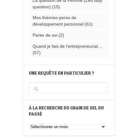
La question de la Femme (Zeu lady
question)
(15)
Mes théories perso de
développement personnel
(61)
Parler de soi
(2)
Quand je fais de l'entrepreneuriat…
(57)
UNE REQUÊTE EN PARTICULIER ?
À LA RECHERCHE DU GRAIN DE SEL DU
PASSÉ
À
la