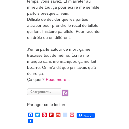
temps, vous savez. Et m’arrêter au
milieu de tout ça pour écrire me semble
parfois presque… vain.
Difficile de décider quelles parties
attraper pour prendre le recul de billets
qui font l’histoire parallèle. Pour raconter
en drôle ou en différent.
J’en ai parlé autour de moi : ça me
tracasse tout de même. Écrire me
manque sans me manquer, ça me fait
bizarre. On m’a dit que je n’avais qu’à
écrire ça.
Ça quoi ?
Read more…
Partager cette lecture :
F
T
P
F
G
g
P
Share
a
w
i
l
m
o
o
c
i
n
i
a
o
c
e
t
t
p
i
g
k