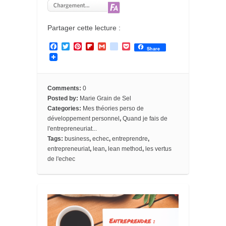
Partager cette lecture :
F
T
P
F
G
g
P
Share
a
w
i
l
m
o
o
c
i
n
i
a
o
c
e
t
t
p
i
g
k
b
t
e
b
l
l
e
o
e
r
o
e
t
Comments:
0
o
r
e
a
_
Posted by:
Marie Grain de Sel
k
s
r
b
Categories:
Mes théories perso de
t
d
o
o
développement personnel
,
Quand je fais de
k
l'entrepreneuriat...
m
Tags:
business
,
echec
,
entreprendre
,
a
entrepreneuriat
,
lean
,
lean method
,
les vertus
r
k
de l'echec
s