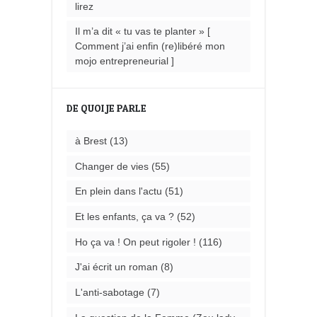
lirez
Il m’a dit « tu vas te planter » [
Comment j’ai enfin (re)libéré mon
mojo entrepreneurial ]
DE QUOI JE PARLE
à Brest
(13)
Changer de vies
(55)
En plein dans l'actu
(51)
Et les enfants, ça va ?
(52)
Ho ça va ! On peut rigoler !
(116)
J'ai écrit un roman
(8)
L'anti-sabotage
(7)