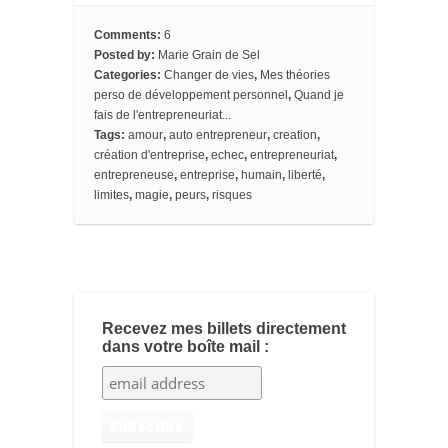
b
t
e
b
l
l
e
o
e
r
o
e
t
Comments:
6
o
r
e
a
_
Posted by:
Marie Grain de Sel
k
s
r
b
Categories:
Changer de vies
,
Mes théories
t
d
o
o
perso de développement personnel
,
Quand je
k
fais de l'entrepreneuriat...
m
Tags:
amour
,
auto entrepreneur
,
creation
,
a
création d'entreprise
,
echec
,
entrepreneuriat
,
r
k
entrepreneuse
,
entreprise
,
humain
,
liberté
,
s
limites
,
magie
,
peurs
,
risques
Recevez mes billets directement
dans votre boîte mail :