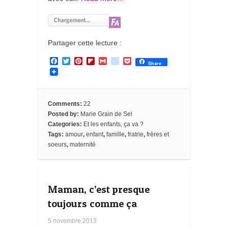
Partager cette lecture :
F
T
P
F
G
g
P
Share
a
w
i
l
m
o
o
c
i
n
i
a
o
c
e
t
t
p
i
g
k
b
t
e
b
l
l
e
o
e
r
o
e
t
Comments:
22
o
r
e
a
_
Posted by:
Marie Grain de Sel
k
s
r
b
Categories:
Et les enfants, ça va ?
t
d
o
o
Tags:
amour
,
enfant
,
famille
,
fratrie
,
frères et
k
soeurs
,
maternité
m
a
r
k
s
Maman, c’est presque
toujours comme ça
5 novembre 2013