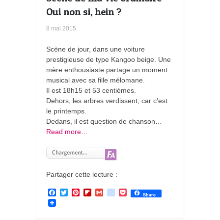
Oui non si, hein ?
8 mai 2015
Scène de jour, dans une voiture
prestigieuse de type Kangoo beige. Une
mère enthousiaste partage un moment
musical avec sa fille mélomane.
Il est 18h15 et 53 centièmes.
Dehors, les arbres verdissent, car c’est
le printemps.
Dedans, il est question de chanson…
Read more…
Partager cette lecture :
F
T
P
F
G
g
P
Share
a
w
i
l
m
o
o
c
i
n
i
a
o
c
e
t
t
p
i
g
k