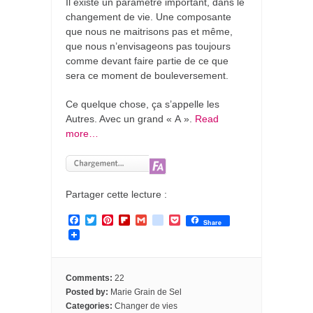
Il existe un paramètre important, dans le
changement de vie. Une composante
que nous ne maitrisons pas et même,
que nous n’envisageons pas toujours
comme devant faire partie de ce que
sera ce moment de bouleversement.
Ce quelque chose, ça s’appelle les
Autres. Avec un grand « A ».
Read
more…
Partager cette lecture :
F
T
P
F
G
g
P
Share
a
w
i
l
m
o
o
c
i
n
i
a
o
c
e
t
t
p
i
g
k
b
t
e
b
l
l
e
o
e
r
o
e
t
Comments:
22
o
r
e
a
_
Posted by:
Marie Grain de Sel
k
s
r
b
Categories:
Changer de vies
t
d
o