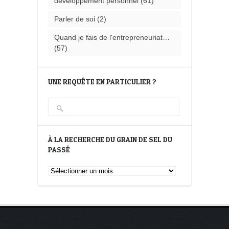
développement personnel
(61)
Parler de soi
(2)
Quand je fais de l'entrepreneuriat…
(57)
UNE REQUÊTE EN PARTICULIER ?
À LA RECHERCHE DU GRAIN DE SEL DU
PASSÉ
À
la
recherche
du
Grain
de