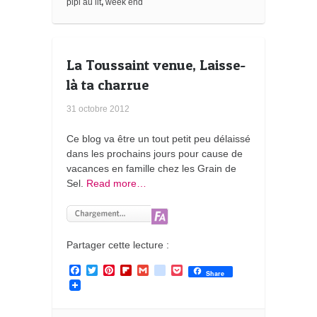
pipi au lit
,
week end
r
k
s
La Toussaint venue, Laisse-
là ta charrue
31 octobre 2012
Ce blog va être un tout petit peu délaissé
dans les prochains jours pour cause de
vacances en famille chez les Grain de
Sel.
Read more…
Partager cette lecture :
F
T
P
F
G
g
P
Share
a
w
i
l
m
o
o
c
i
n
i
a
o
c
e
t
t
p
i
g
k
b
t
e
b
l
l
e