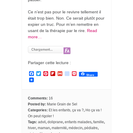
Ce n’est pas pour le revivre tellement il
était trop bien. Non. Ce serait plutôt pour
expier un truc. Pour m’en remettre en
usant de la thérapie par le rire.
Read
more…
Partager cette lecture :
F
T
P
F
G
g
P
Share
a
w
i
l
m
o
o
c
i
n
i
a
o
c
e
t
t
p
i
g
k
b
t
e
b
l
l
e
o
e
r
o
e
t
Comments:
16
o
r
e
a
_
Posted by:
Marie Grain de Sel
k
s
r
b
Categories:
Et les enfants, ça va ?
,
Ho ça va !
t
d
o
o
On peut rigoler !
k
Tags:
advil
,
doliprane
,
enfants malades
,
famille
,
m
hiver
,
maman
,
maternité
,
médecin
,
pédiatre
,
a