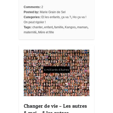
b
t
e
b
l
l
e
o
e
r
o
e
t
Comments:
2
o
r
e
a
_
Posted by:
Marie Grain de Sel
k
s
r
b
Categories:
Et les enfants, ça va ?
,
Ho ça va !
t
d
o
o
On peut rigoler !
k
Tags:
chanter
,
enfant
,
famille
,
Kangoo
,
maman
,
m
maternité
,
Mère et fille
a
r
k
s
Changer de vie – Les autres
& moi… & les autres