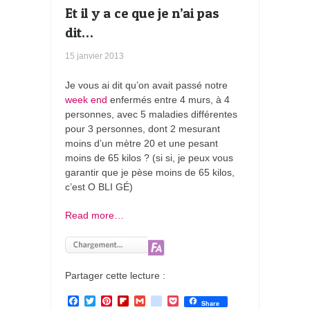
Et il y a ce que je n’ai pas
dit…
15 janvier 2013
Je vous ai dit qu’on avait passé notre
week end
enfermés entre 4 murs, à 4
personnes, avec 5 maladies différentes
pour 3 personnes, dont 2 mesurant
moins d’un mètre 20 et une pesant
moins de 65 kilos ? (si si, je peux vous
garantir que je pèse moins de 65 kilos,
c’est O BLI GÉ)
Read more…
Partager cette lecture :
F
T
P
F
G
g
P
Share