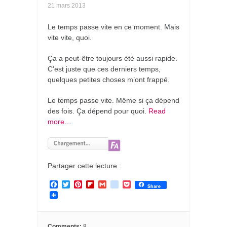
21 mars 2013
Le temps passe vite en ce moment. Mais
vite vite, quoi.
Ça a peut-être toujours été aussi rapide.
C’est juste que ces derniers temps,
quelques petites choses m’ont frappé.
Le temps passe vite. Même si ça dépend
des fois. Ça dépend pour quoi.
Read
more…
Partager cette lecture :
F
T
P
F
G
g
P
Share
a
w
i
l
m
o
o
c
i
n
i
a
o
c
e
t
t
p
i
g
k
b
t
e
b
l
l
e
o
e
r
o
e
t
Comments:
8