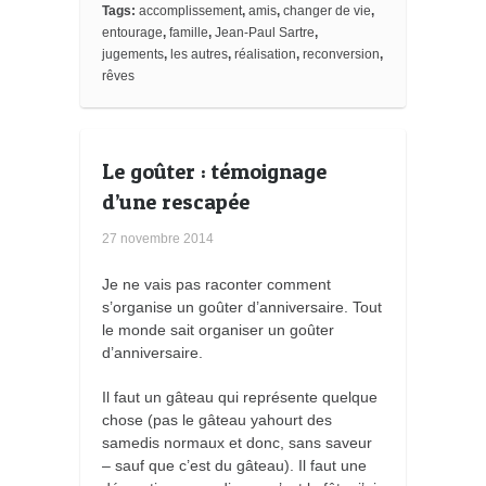
o
Tags:
accomplissement
,
amis
,
changer de vie
,
k
entourage
,
famille
,
Jean-Paul Sartre
,
m
jugements
,
les autres
,
réalisation
,
reconversion
,
a
rêves
r
k
s
Le goûter : témoignage
d’une rescapée
27 novembre 2014
Je ne vais pas raconter comment
s’organise un goûter d’anniversaire. Tout
le monde sait organiser un goûter
d’anniversaire.
Il faut un gâteau qui représente quelque
chose (pas le gâteau yahourt des
samedis normaux et donc, sans saveur
– sauf que c’est du gâteau). Il faut une