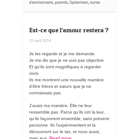
k
d'anniversaire
,
parents
,
Spiderman
,
survie
m
a
r
k
s
Est-ce que l’amour restera ?
15 avril 2014
Je les regarde et je me demande.
Je me dis que je ne suis pas objective.
Et qu’ils sont magnifiques à regarder
vivre.
Ils me montrent une nouvelle manière
d’être frères et sœurs que je ne
connaissais pas.
J’avais ma manière. Elle ne leur
ressemble pas. Parce qu’ils ont la leur,
qu’ils façonnent ensemble, sans prévenir
personne. Ils l’expérimentent et la
découvrent sur le tas, et nous aussi,
avec eux.
Read more…