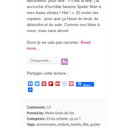
décoration, pour dire : « c’est la fête, j’ai
accroché d’horrible fanions Spider Man à
mes baies vitrées ! Hiiii ! ». Et inviter les
copains : pour que ça fasse du bruit, du
désordre et du sale. Comme nos fêtes à
nous, mais sans alcool.
Donc je ne vais pas raconter.
Read
more…
Partager cette lecture :
F
T
P
F
G
g
P
Share
a
w
i
l
m
o
o
c
i
n
i
a
o
c
e
t
t
p
i
g
k
b
t
e
b
l
l
e
o
e
r
o
e
t
Comments:
13
o
r
e
a
_
Posted by:
Marie Grain de Sel
k
s
r
b
Categories:
Et les enfants, ça va ?
t
d
o
o
Tags:
anniversaire
,
enfants
,
famille
,
fête
,
goûter