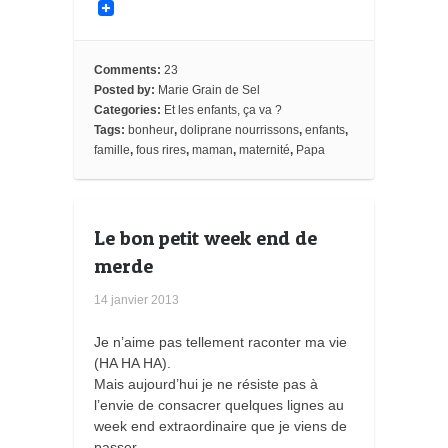
a
w
i
l
m
o
o
c
i
n
i
a
o
c
e
t
t
p
i
g
k
b
t
e
b
l
l
e
o
e
r
o
e
t
Comments:
23
o
r
e
a
_
Posted by:
Marie Grain de Sel
k
s
r
b
Categories:
Et les enfants, ça va ?
t
d
o
o
Tags:
bonheur
,
doliprane nourrissons
,
enfants
,
k
famille
,
fous rires
,
maman
,
maternité
,
Papa
m
a
r
k
s
Le bon petit week end de
merde
14 janvier 2013
Je n’aime pas tellement raconter ma vie
(HA HA HA).
Mais aujourd’hui je ne résiste pas à
l’envie de consacrer quelques lignes au
week end extraordinaire que je viens de
passer.