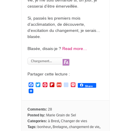
vie, je me suis demandé si, un jour, je
cesserai d’être émerveillée.
Si, passés les premiers mois
d’acclimatation, de découverte,
d’excitation du changement, je serais…
blasée.
Blasée, disais-je ?
Read more…
Partager cette lecture :
F
T
P
F
G
g
P
Share
a
w
i
l
m
o
o
c
i
n
i
a
o
c
e
t
t
p
i
g
k
b
t
e
b
l
l
e
o
e
r
o
e
t
Comments:
28
o
r
e
a
_
Posted by:
Marie Grain de Sel
k
s
r
b
Categories:
à Brest
,
Changer de vies
t
d
o
o
Tags:
bonheur
,
Bretagne
,
changement de vie
,