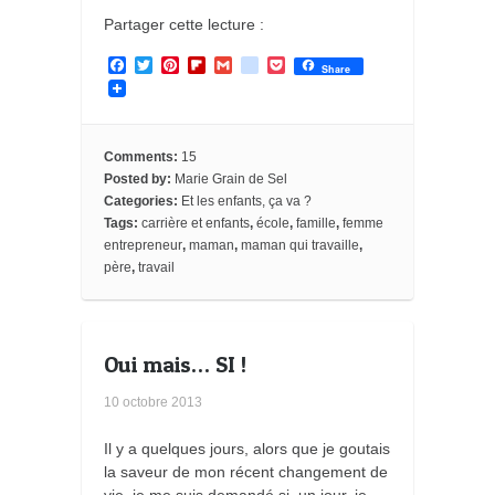
Partager cette lecture :
F
T
P
F
G
g
P
Share
a
w
i
l
m
o
o
c
i
n
i
a
o
c
e
t
t
p
i
g
k
b
t
e
b
l
l
e
o
e
r
o
e
t
Comments:
15
o
r
e
a
_
Posted by:
Marie Grain de Sel
k
s
r
b
Categories:
Et les enfants, ça va ?
t
d
o
o
Tags:
carrière et enfants
,
école
,
famille
,
femme
k
entrepreneur
,
maman
,
maman qui travaille
,
m
père
,
travail
a
r
k
s
Oui mais… SI !
10 octobre 2013
Il y a quelques jours, alors que je goutais
la saveur de mon récent changement de