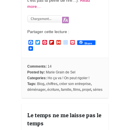
c’est pas la peine de rire…).
Read
more…
Partager cette lecture :
F
T
P
F
G
g
P
Share
a
w
i
l
m
o
o
c
i
n
i
a
o
c
e
t
t
p
i
g
k
b
t
e
b
l
l
e
o
e
r
o
e
t
Comments:
14
o
r
e
a
_
Posted by:
Marie Grain de Sel
k
s
r
b
Categories:
Ho ça va ! On peut rigoler !
t
d
o
o
Tags:
Blog
,
chiffres
,
créer son entreprise
,
k
déménager
,
écriture
,
famille
,
films
,
projet
,
séries
m
a
r
k
s
Le temps ne me laisse pas le
temps