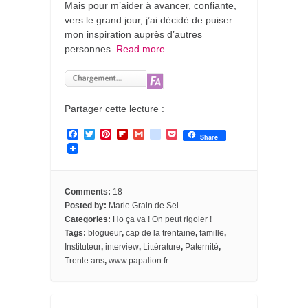
Mais pour m’aider à avancer, confiante,
vers le grand jour, j’ai décidé de puiser
mon inspiration auprès d’autres
personnes.
Read more…
Partager cette lecture :
F
T
P
F
G
g
P
Share
a
w
i
l
m
o
o
c
i
n
i
a
o
c
e
t
t
p
i
g
k
b
t
e
b
l
l
e
o
e
r
o
e
t
Comments:
18
o
r
e
a
_
Posted by:
Marie Grain de Sel
k
s
r
b
Categories:
Ho ça va ! On peut rigoler !
t
d
o
o
Tags:
blogueur
,
cap de la trentaine
,
famille
,
k
Instituteur
,
interview
,
Littérature
,
Paternité
,
m
Trente ans
,
www.papalion.fr
a
r
k
s