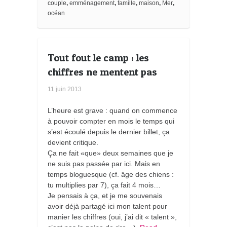
k
couple
,
emménagement
,
famille
,
maison
,
Mer
,
m
océan
a
r
k
s
Tout fout le camp : les
chiffres ne mentent pas
11 juin 2013
L’heure est grave : quand on commence
à pouvoir compter en mois le temps qui
s’est écoulé depuis le dernier billet, ça
devient critique.
Ça ne fait «que» deux semaines que je
ne suis pas passée par ici. Mais en
temps bloguesque (cf. âge des chiens :
tu multiplies par 7), ça fait 4 mois…
Je pensais à ça, et je me souvenais
avoir déjà partagé ici mon talent pour
manier les chiffres (oui, j’ai dit « talent »,