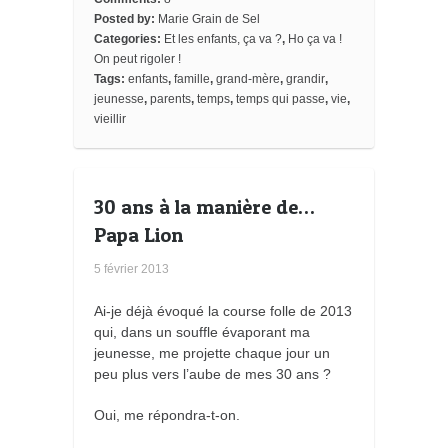
o
r
e
a
_
Posted by:
Marie Grain de Sel
k
s
r
b
Categories:
Et les enfants, ça va ?
,
Ho ça va !
t
d
o
o
On peut rigoler !
k
Tags:
enfants
,
famille
,
grand-mère
,
grandir
,
m
jeunesse
,
parents
,
temps
,
temps qui passe
,
vie
,
a
vieillir
r
k
s
30 ans à la manière de…
Papa Lion
5 février 2013
Ai-je déjà évoqué la course folle de 2013
qui, dans un souffle évaporant ma
jeunesse, me projette chaque jour un
peu plus vers l’aube de mes 30 ans ?
Oui, me répondra-t-on.