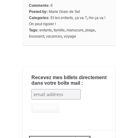
o
e
r
o
e
t
Comments:
6
o
r
e
a
_
Posted by:
Marie Grain de Sel
k
s
r
b
Categories:
Et les enfants, ça va ?
,
Ho ça va !
t
d
o
o
On peut rigoler !
k
Tags:
enfants
,
famille
,
manucure
,
plage
,
m
toussaint
,
vacances
,
voyage
a
r
k
s
Recevez mes billets directement
dans votre boîte mail :