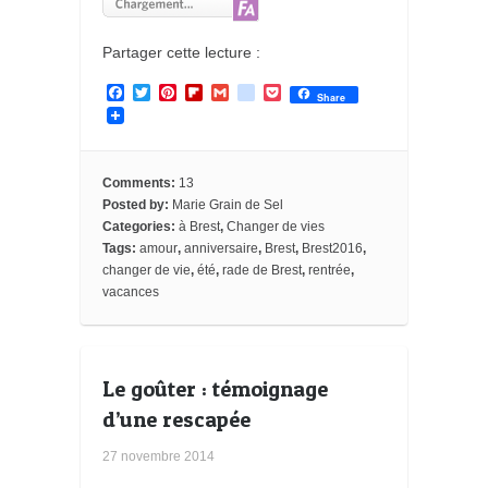
Partager cette lecture :
F
T
P
F
G
g
P
Share
a
w
i
l
m
o
o
c
i
n
i
a
o
c
e
t
t
p
i
g
k
b
t
e
b
l
l
e
o
e
r
o
e
t
Comments:
13
o
r
e
a
_
Posted by:
Marie Grain de Sel
k
s
r
b
Categories:
à Brest
,
Changer de vies
t
d
o
o
Tags:
amour
,
anniversaire
,
Brest
,
Brest2016
,
k
changer de vie
,
été
,
rade de Brest
,
rentrée
,
m
vacances
a
r
k
s
Le goûter : témoignage
d’une rescapée
27 novembre 2014