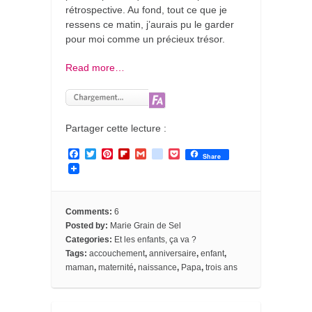
rétrospective. Au fond, tout ce que je
ressens ce matin, j’aurais pu le garder
pour moi comme un précieux trésor.
Read more…
Partager cette lecture :
F
T
P
F
G
g
P
Share
a
w
i
l
m
o
o
c
i
n
i
a
o
c
e
t
t
p
i
g
k
b
t
e
b
l
l
e
o
e
r
o
e
t
Comments:
6
o
r
e
a
_
Posted by:
Marie Grain de Sel
k
s
r
b
Categories:
Et les enfants, ça va ?
t
d
o
o
Tags:
accouchement
,
anniversaire
,
enfant
,
k
maman
,
maternité
,
naissance
,
Papa
,
trois ans
m
a
r
k