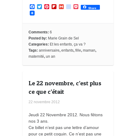
F
T
P
F
G
g
P
Share
a
w
i
l
m
o
o
c
i
n
i
a
o
c
e
t
t
p
i
g
k
b
t
e
b
l
l
e
o
e
r
o
e
t
Comments:
6
o
r
e
a
_
Posted by:
Marie Grain de Sel
k
s
r
b
Categories:
Et les enfants, ça va ?
t
d
o
o
Tags:
anniversaire
,
enfants
,
fille
,
maman
,
k
maternité
,
un an
m
a
r
k
s
Le 22 novembre, c’est plus
ce que c’était
22 novembre 2012
Jeudi 22 Novembre 2012. Nous fêtons
nos 3 ans.
Ce billet n’est pas une lettre d’amour
pour ce petit coquin. Ce n’est pas une