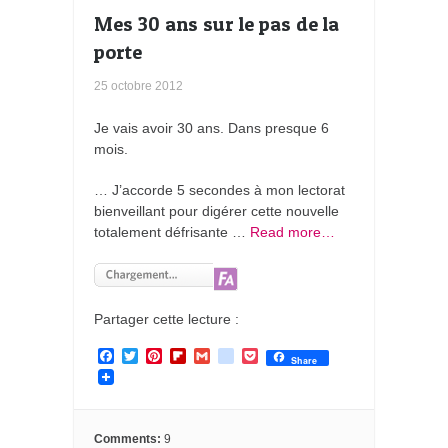
s
Mes 30 ans sur le pas de la
porte
25 octobre 2012
Je vais avoir 30 ans. Dans presque 6
mois.
… J’accorde 5 secondes à mon lectorat
bienveillant pour digérer cette nouvelle
totalement défrisante …
Read more…
Partager cette lecture :
F
T
P
F
G
g
P
Share
a
w
i
l
m
o
o
c
i
n
i
a
o
c
e
t
t
p
i
g
k
b
t
e
b
l
l
e
o
e
r
o
e
t
Comments:
9