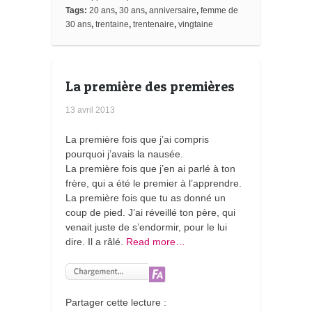
m
Tags:
20 ans
,
30 ans
,
anniversaire
,
femme de
a
30 ans
,
trentaine
,
trentenaire
,
vingtaine
r
k
s
La première des premières
13 avril 2013
La première fois que j’ai compris
pourquoi j’avais la nausée.
La première fois que j’en ai parlé à ton
frère, qui a été le premier à l’apprendre.
La première fois que tu as donné un
coup de pied. J’ai réveillé ton père, qui
venait juste de s’endormir, pour le lui
dire. Il a râlé.
Read more…
Partager cette lecture :