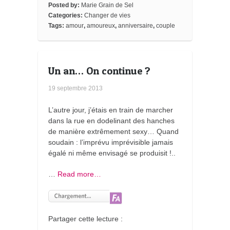
o
r
e
a
_
Posted by:
Marie Grain de Sel
k
s
r
b
Categories:
Changer de vies
t
d
o
o
Tags:
amour
,
amoureux
,
anniversaire
,
couple
k
m
a
r
k
Un an… On continue ?
s
19 septembre 2013
L’autre jour, j’étais en train de marcher
dans la rue en dodelinant des hanches
de manière extrêmement sexy… Quand
soudain : l’imprévu imprévisible jamais
égalé ni même envisagé se produisit !..
…
Read more…
Partager cette lecture :