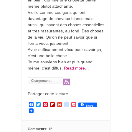
en bien. Comme une chouette petite
mémé plutôt attachante.
Vieille comme ces gens qui ont
davantage de cheveux blancs mais
aussi, qui savent des choses essentielles
et très rassurantes, au fond. Des choses
de la vie. Qu’on ne peut savoir que si
l’on a vécu, justement.
Avoir suffisamment vécu pour savoir ça,
c’est une belle chose.
Je me souviens bien et puis quand
même, c’est diffus.
Read more…
Partager cette lecture :
F
T
P
F
G
g
P
Share
a
w
i
l
m
o
o
c
i
n
i
a
o
c
e
t
t
p
i
g
k
b
t
e
b
l
l
e
o
e
r
o
e
t
Comments:
16