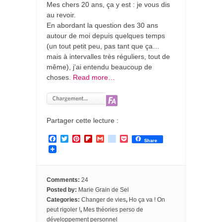
Mes chers 20 ans, ça y est : je vous dis
au revoir.
En abordant la question des 30 ans
autour de moi depuis quelques temps
(un tout petit peu, pas tant que ça…
mais à intervalles très réguliers, tout de
même), j’ai entendu beaucoup de
choses.
Read more…
Partager cette lecture :
F
T
P
F
G
g
P
Share
a
w
i
l
m
o
o
c
i
n
i
a
o
c
e
t
t
p
i
g
k
b
t
e
b
l
l
e
o
e
r
o
e
t
Comments:
24
o
r
e
a
_
Posted by:
Marie Grain de Sel
k
s
r
b
Categories:
Changer de vies
,
Ho ça va ! On
t
d
o
o
peut rigoler !
,
Mes théories perso de
k
développement personnel