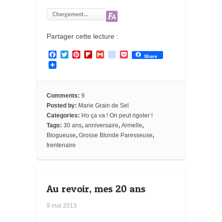
Partager cette lecture :
F
T
P
F
G
g
P
Share
a
w
i
l
m
o
o
c
i
n
i
a
o
c
e
t
t
p
i
g
k
b
t
e
b
l
l
e
o
e
r
o
e
t
Comments:
9
o
r
e
a
_
Posted by:
Marie Grain de Sel
k
s
r
b
Categories:
Ho ça va ! On peut rigoler !
t
d
o
o
Tags:
30 ans
,
anniversaire
,
Armelle
,
k
Blogueuse
,
Grosse Blonde Paresseuse
,
m
trentenaire
a
r
k
s
Au revoir, mes 20 ans
9 mai 2013