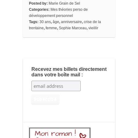
o
r
e
a
_
Posted by:
Marie Grain de Sel
k
s
r
b
Categories:
Mes théories perso de
t
d
o
o
développement personnel
k
Tags:
30 ans
,
âge
,
anniversaire
,
crise de la
m
trentaine
,
femme
,
Sophie Marceau
,
vieillir
a
r
k
s
Recevez mes billets directement
dans votre boîte mail :