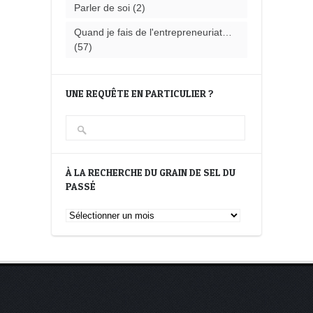
Parler de soi
(2)
Quand je fais de l'entrepreneuriat…
(57)
UNE REQUÊTE EN PARTICULIER ?
À LA RECHERCHE DU GRAIN DE SEL DU
PASSÉ
À
la
recherche
du
Grain
de
Sel