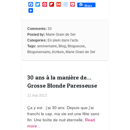
F
T
P
F
G
g
P
Share
a
w
i
l
m
o
o
c
i
n
i
a
o
c
e
t
t
p
i
g
k
b
t
e
b
l
l
e
o
e
r
o
e
t
Comments:
33
o
r
e
a
_
Posted by:
Marie Grain de Sel
k
s
r
b
Categories:
En plein dans l'actu
t
d
o
o
Tags:
anniversaire
,
Blog
,
Blogueuse
,
k
Bloguiversaire
,
écriture
,
Marie Grain de Sel
m
a
r
k
s
30 ans à la manière de…
Grosse Blonde Paresseuse
21 mai 2013
Ça y est : j’ai 30 ans. Depuis que j’ai
franchi le cap, ma vie est une fête sans
fin. Une boîte de nuit éternelle.
Read
more…