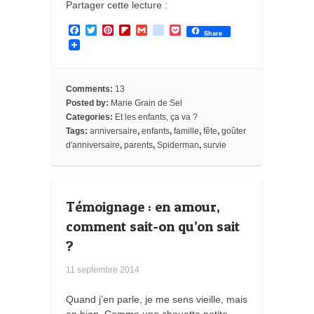
Partager cette lecture :
F
T
P
F
G
g
P
Share
a
w
i
l
m
o
o
c
i
n
i
a
o
c
e
t
t
p
i
g
k
b
t
e
b
l
l
e
o
e
r
o
e
t
Comments:
13
o
r
e
a
_
Posted by:
Marie Grain de Sel
k
s
r
b
Categories:
Et les enfants, ça va ?
t
d
o
o
Tags:
anniversaire
,
enfants
,
famille
,
fête
,
goûter
k
d'anniversaire
,
parents
,
Spiderman
,
survie
m
a
r
k
s
Témoignage : en amour,
comment sait-on qu’on sait
?
11 septembre 2014
Quand j’en parle, je me sens vieille, mais