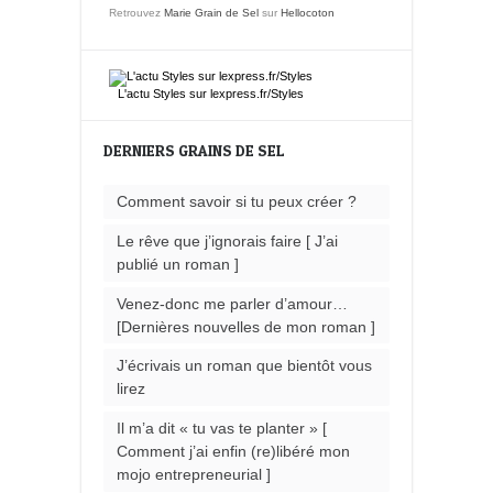
Retrouvez
Marie Grain de Sel
sur
Hellocoton
L'actu
Styles
sur lexpress.fr/Styles
DERNIERS GRAINS DE SEL
Comment savoir si tu peux créer ?
Le rêve que j’ignorais faire [ J’ai
publié un roman ]
Venez-donc me parler d’amour…
[Dernières nouvelles de mon roman ]
J’écrivais un roman que bientôt vous
lirez
Il m’a dit « tu vas te planter » [
Comment j’ai enfin (re)libéré mon
mojo entrepreneurial ]