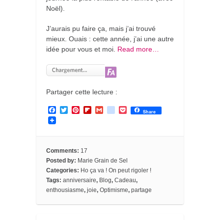
Noël).
J’aurais pu faire ça, mais j’ai trouvé
mieux. Ouais : cette année, j’ai une autre
idée pour vous et moi.
Read more…
Partager cette lecture :
F
T
P
F
G
g
P
Share
a
w
i
l
m
o
o
c
i
n
i
a
o
c
e
t
t
p
i
g
k
b
t
e
b
l
l
e
o
e
r
o
e
t
Comments:
17
o
r
e
a
_
Posted by:
Marie Grain de Sel
k
s
r
b
Categories:
Ho ça va ! On peut rigoler !
t
d
o
o
Tags:
anniversaire
,
Blog
,
Cadeau
,
k
enthousiasme
,
joie
,
Optimisme
,
partage
m
a
r
k