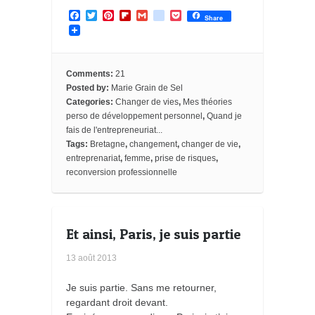
F
T
P
F
G
g
P
Share
a
w
i
l
m
o
o
c
i
n
i
a
o
c
e
t
t
p
i
g
k
b
t
e
b
l
l
e
o
e
r
o
e
t
Comments:
21
o
r
e
a
_
Posted by:
Marie Grain de Sel
k
s
r
b
Categories:
Changer de vies
,
Mes théories
t
d
o
o
perso de développement personnel
,
Quand je
k
fais de l'entrepreneuriat...
m
Tags:
Bretagne
,
changement
,
changer de vie
,
a
entreprenariat
,
femme
,
prise de risques
,
r
k
reconversion professionnelle
s
Et ainsi, Paris, je suis partie
13 août 2013
Je suis partie. Sans me retourner,
regardant droit devant.