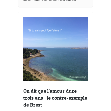
r
k
s
On dit que l’amour dure
trois ans : le contre-exemple
de Brest