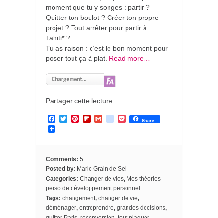
moment que tu y songes : partir ?
Quitter ton boulot ? Créer ton propre
projet ? Tout arrêter pour partir à
Tahiti
*
?
Tu as raison : c’est le bon moment pour
poser tout ça à plat.
Read more…
Partager cette lecture :
F
T
P
F
G
g
P
Share
a
w
i
l
m
o
o
c
i
n
i
a
o
c
e
t
t
p
i
g
k
b
t
e
b
l
l
e
o
e
r
o
e
t
Comments:
5
o
r
e
a
_
Posted by:
Marie Grain de Sel
k
s
r
b
Categories:
Changer de vies
,
Mes théories
t
d
o
o
perso de développement personnel
k
Tags:
changement
,
changer de vie
,
m
déménager
,
entreprendre
,
grandes décisions
,
a
quitter Paris
,
reconversion
,
tout plaquer