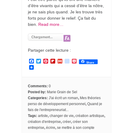
d’être vivants qui a cessé d’être la nôtre,
je ne sais plus quand. Je les trouve très
forts pour donner le relief. Ça fait du
bien.
Read more…
Partager cette lecture :
F
T
P
F
G
g
P
Share
a
w
i
l
m
o
o
c
i
n
i
a
o
c
e
t
t
p
i
g
k
b
t
e
b
l
l
e
o
e
r
o
e
t
Comments:
0
o
r
e
a
_
Posted by:
Marie Grain de Sel
k
s
r
b
Categories:
J'ai écrit un roman
,
Mes théories
t
d
o
o
perso de développement personnel
,
Quand je
k
fais de l'entrepreneuriat...
m
Tags:
artiste
,
changer de vie
,
création artistique
,
a
création d'entreprise
,
créer
,
créer son
r
k
entreprise
,
écrire
,
se mettre à son compte
s