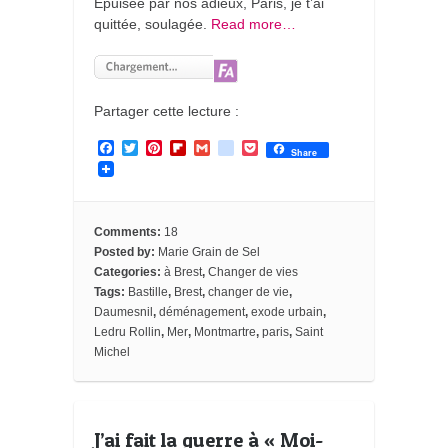
Epuisée par nos adieux, Paris, je t’ai
quittée, soulagée.
Read more…
Partager cette lecture :
F
T
P
F
G
g
P
Share
a
w
i
l
m
o
o
c
i
n
i
a
o
c
e
t
t
p
i
g
k
b
t
e
b
l
l
e
o
e
r
o
e
t
Comments:
18
o
r
e
a
_
Posted by:
Marie Grain de Sel
k
s
r
b
Categories:
à Brest
,
Changer de vies
t
d
o
o
Tags:
Bastille
,
Brest
,
changer de vie
,
k
Daumesnil
,
déménagement
,
exode urbain
,
m
Ledru Rollin
,
Mer
,
Montmartre
,
paris
,
Saint
a
Michel
r
k
s
J’ai fait la guerre à « Moi-