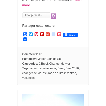
n’oublie pas sa propre naissance.
Read
more…
Partager cette lecture :
F
T
P
F
G
g
P
Share
a
w
i
l
m
o
o
c
i
n
i
a
o
c
e
t
t
p
i
g
k
b
t
e
b
l
l
e
o
e
r
o
e
t
Comments:
13
o
r
e
a
_
Posted by:
Marie Grain de Sel
k
s
r
b
Categories:
à Brest
,
Changer de vies
t
d
o
o
Tags:
amour
,
anniversaire
,
Brest
,
Brest2016
,
k
changer de vie
,
été
,
rade de Brest
,
rentrée
,
m
vacances
a
r
k
s