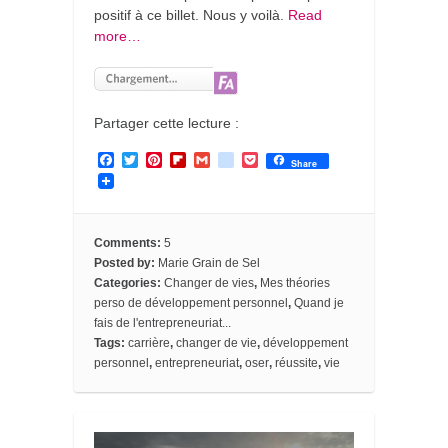
positif à ce billet. Nous y voilà.
Read
more…
Partager cette lecture :
F
T
P
F
G
g
P
Share
a
w
i
l
m
o
o
c
i
n
i
a
o
c
e
t
t
p
i
g
k
b
t
e
b
l
l
e
o
e
r
o
e
t
Comments:
5
o
r
e
a
_
Posted by:
Marie Grain de Sel
k
s
r
b
Categories:
Changer de vies
,
Mes théories
t
d
o
o
perso de développement personnel
,
Quand je
k
fais de l'entrepreneuriat...
m
Tags:
carrière
,
changer de vie
,
développement
a
personnel
,
entrepreneuriat
,
oser
,
réussite
,
vie
r
k
s