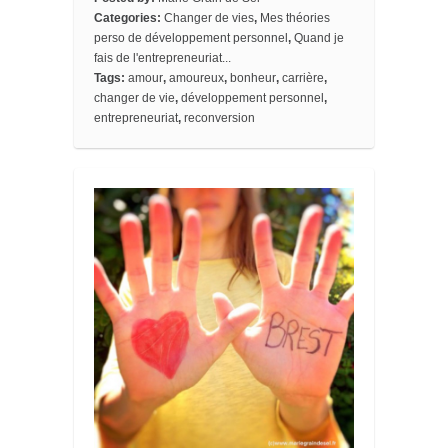
k
s
r
b
Categories:
Changer de vies
,
Mes théories
t
d
o
o
perso de développement personnel
,
Quand je
k
fais de l'entrepreneuriat...
m
Tags:
amour
,
amoureux
,
bonheur
,
carrière
,
a
changer de vie
,
développement personnel
,
r
k
entrepreneuriat
,
reconversion
s