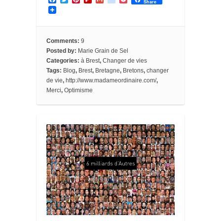
Share
a
w
i
l
m
o
o
c
i
n
i
a
o
c
e
t
t
p
i
g
k
b
t
e
b
l
l
e
o
e
r
o
e
t
Comments:
9
o
r
e
a
_
Posted by:
Marie Grain de Sel
k
s
r
b
Categories:
à Brest
,
Changer de vies
t
d
o
o
Tags:
Blog
,
Brest
,
Bretagne
,
Bretons
,
changer
k
de vie
,
http://www.madameordinaire.com/
,
m
Merci
,
Optimisme
a
r
k
s