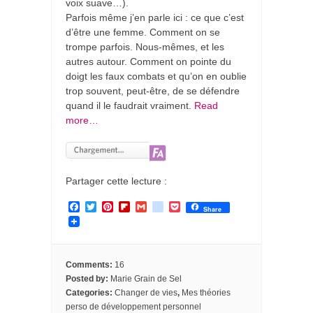
voix suave…).
Parfois même j’en parle ici : ce que c’est
d’être une femme. Comment on se
trompe parfois. Nous-mêmes, et les
autres autour. Comment on pointe du
doigt les faux combats et qu’on en oublie
trop souvent, peut-être, de se défendre
quand il le faudrait vraiment.
Read
more…
Partager cette lecture :
F
T
P
F
G
g
P
Share
a
w
i
l
m
o
o
c
i
n
i
a
o
c
e
t
t
p
i
g
k
b
t
e
b
l
l
e
o
e
r
o
e
t
Comments:
16
o
r
e
a
_
Posted by:
Marie Grain de Sel
k
s
r
b
Categories:
Changer de vies
,
Mes théories
t
d
o
o
perso de développement personnel