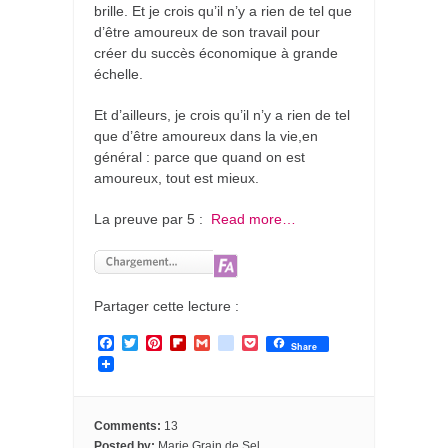
brille. Et je crois qu’il n’y a rien de tel que
d’être amoureux de son travail pour
créer du succès économique à grande
échelle.
Et d’ailleurs, je crois qu’il n’y a rien de tel
que d’être amoureux dans la vie,en
général : parce que quand on est
amoureux, tout est mieux.
La preuve par 5 :
Read more…
Partager cette lecture :
F
T
P
F
G
g
P
Share
a
w
i
l
m
o
o
c
i
n
i
a
o
c
e
t
t
p
i
g
k
b
t
e
b
l
l
e
o
e
r
o
e
t
Comments:
13
o
r
e
a
_
Posted by:
Marie Grain de Sel