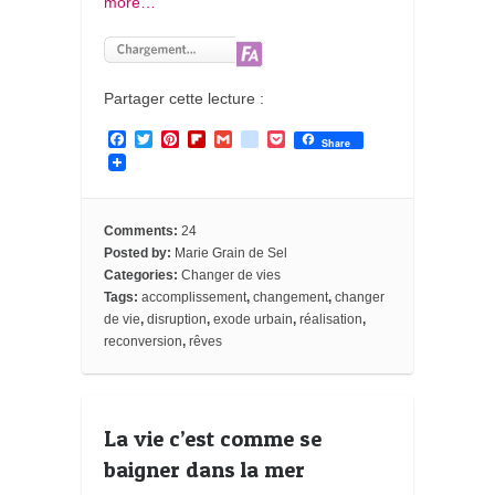
more…
Partager cette lecture :
F
T
P
F
G
g
P
Share
a
w
i
l
m
o
o
c
i
n
i
a
o
c
e
t
t
p
i
g
k
b
t
e
b
l
l
e
o
e
r
o
e
t
Comments:
24
o
r
e
a
_
Posted by:
Marie Grain de Sel
k
s
r
b
Categories:
Changer de vies
t
d
o
o
Tags:
accomplissement
,
changement
,
changer
k
de vie
,
disruption
,
exode urbain
,
réalisation
,
m
reconversion
,
rêves
a
r
k
s
La vie c’est comme se
baigner dans la mer