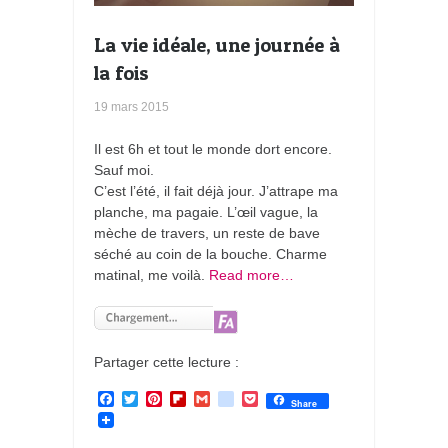
La vie idéale, une journée à
la fois
19 mars 2015
Il est 6h et tout le monde dort encore.
Sauf moi.
C’est l’été, il fait déjà jour. J’attrape ma
planche, ma pagaie. L’œil vague, la
mèche de travers, un reste de bave
séché au coin de la bouche. Charme
matinal, me voilà.
Read more…
Partager cette lecture :
F
T
P
F
G
g
P
Share
a
w
i
l
m
o
o
c
i
n
i
a
o
c
e
t
t
p
i
g
k