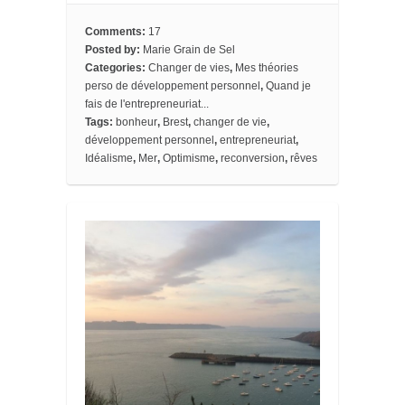
b
t
e
b
l
l
e
o
e
r
o
e
t
Comments:
17
o
r
e
a
_
Posted by:
Marie Grain de Sel
k
s
r
b
Categories:
Changer de vies
,
Mes théories
t
d
o
o
perso de développement personnel
,
Quand je
k
fais de l'entrepreneuriat...
m
Tags:
bonheur
,
Brest
,
changer de vie
,
a
développement personnel
,
entrepreneuriat
,
r
k
Idéalisme
,
Mer
,
Optimisme
,
reconversion
,
rêves
s