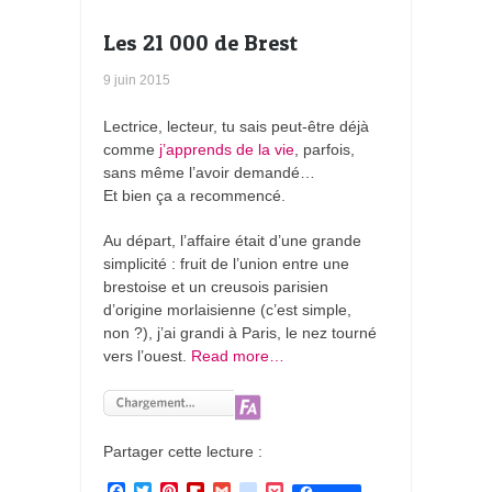
Les 21 000 de Brest
9 juin 2015
Lectrice, lecteur, tu sais peut-être déjà
comme
j’apprends de la vie
, parfois,
sans même l’avoir demandé…
Et bien ça a recommencé.
Au départ, l’affaire était d’une grande
simplicité : fruit de l’union entre une
brestoise et un creusois parisien
d’origine morlaisienne (c’est simple,
non ?), j’ai grandi à Paris, le nez tourné
vers l’ouest.
Read more…
Partager cette lecture :
F
T
P
F
G
g
P