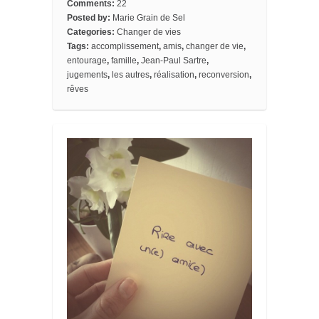
o
e
r
o
e
t
Comments:
22
o
r
e
a
_
Posted by:
Marie Grain de Sel
k
s
r
b
Categories:
Changer de vies
t
d
o
o
Tags:
accomplissement
,
amis
,
changer de vie
,
k
entourage
,
famille
,
Jean-Paul Sartre
,
m
jugements
,
les autres
,
réalisation
,
reconversion
,
a
rêves
r
k
s