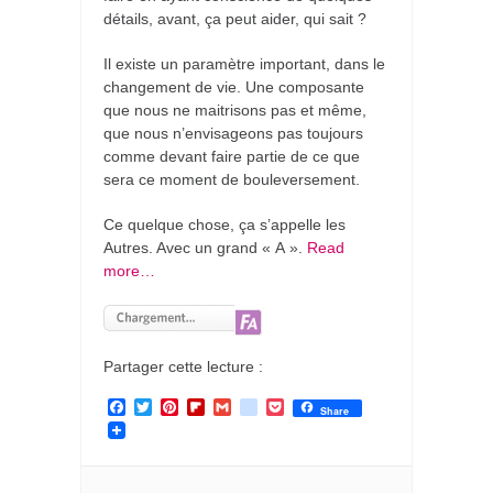
détails, avant, ça peut aider, qui sait ?
Il existe un paramètre important, dans le
changement de vie. Une composante
que nous ne maitrisons pas et même,
que nous n’envisageons pas toujours
comme devant faire partie de ce que
sera ce moment de bouleversement.
Ce quelque chose, ça s’appelle les
Autres. Avec un grand « A ».
Read
more…
Partager cette lecture :
F
T
P
F
G
g
P
Share
a
w
i
l
m
o
o
c
i
n
i
a
o
c
e
t
t
p
i
g
k
b
t
e
b
l
l
e