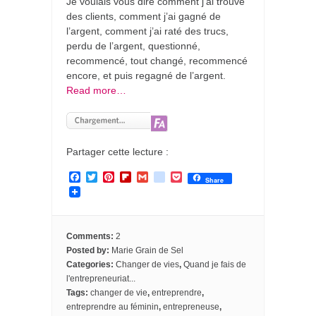
Je voulais vous dire comment j’ai trouvé
des clients, comment j’ai gagné de
l’argent, comment j’ai raté des trucs,
perdu de l’argent, questionné,
recommencé, tout changé, recommencé
encore, et puis regagné de l’argent.
Read more…
Partager cette lecture :
F
T
P
F
G
g
P
Share
a
w
i
l
m
o
o
c
i
n
i
a
o
c
e
t
t
p
i
g
k
b
t
e
b
l
l
e
o
e
r
o
e
t
Comments:
2
o
r
e
a
_
Posted by:
Marie Grain de Sel
k
s
r
b
Categories:
Changer de vies
,
Quand je fais de
t
d
o
o
l'entrepreneuriat...
k
Tags:
changer de vie
,
entreprendre
,
m
entreprendre au féminin
,
entrepreneuse
,
a